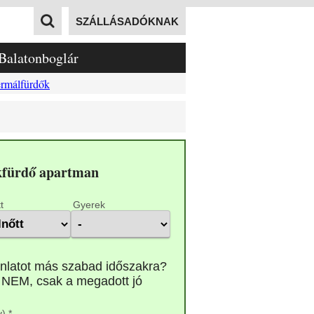
SZÁLLÁSADÓKNAK
Balatonboglár
rmálfürdők
ükfürdő apartman
t
Gyerek
) *