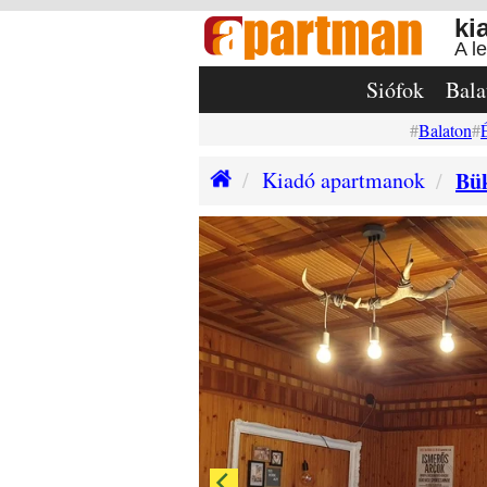
ki
A l
Siófok
Bala
Balaton
Kiadó apartmanok
Bü