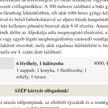
vezett csillagtúrákhoz. A 300 méterre található a büki 
i fáradtság leküzdésében, sőt akár több hetes gyúgy-kúr
val és belső faburkolataival az alpesi házak hangulatát
t ház kellemes pihenést biztosít akár 6 fő részére. Ame
tnék átélni az Alpokalja adta megnyugtató életérzést, a
vagy egyéb légúti megbetegedésben szenvedő vendégei
lakított sószobát, mely akár izgalmas hálótérként is fu
rfa sor 4. szám alatt található.
6 férőhely, 1 hálószoba
8000,-F
1 nappali, 1 konyha, 1 fürdőszoba, 1
erkély, 1 terasz
SZÉP kártyát elfogadunk!
 az utazás időpontjának, az eltöltött éjszakák és a ven