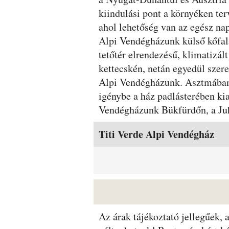
kiindulási pont a környéken ter
ahol lehetőség van az egész nap
Alpi Vendégházunk külső kőfalá
tetőtér elrendezésű, klimatizál
kettecskén, netán egyedül szere
Alpi Vendégházunk. Asztmában 
igénybe a ház padlásterében kia
Vendégházunk Bükfürdőn, a Juha
Szobák és árak
Titi Verde Alpi Vendégház
Az árak tájékoztató jellegűek,