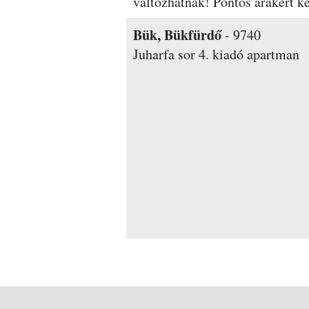
változhatnak! Pontos árakért 
Bük, Bükfürdő
-
9740
Juharfa sor 4.
kiadó apartman