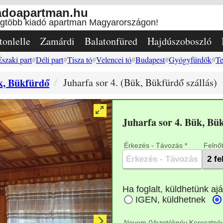
adoapartman.hu
egtöbb kiadó apartman Magyarországon!
tonlelle
Zamárdi
Balatonfüred
Hajdúszoboszló
Északi part
Déli part
Tisza tó
Velencei tó
Budapest
Gyógyfürdők
Te
k, Bükfürdő
Juharfa sor 4. (Bük, Bükfürdő szállás)
Juharfa sor 4. Bük, B
Érkezés - Távozás *
Felnőt
Nevem (Vezetéknév Keresztnév