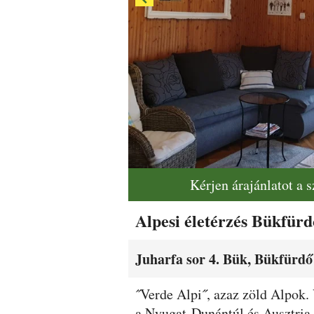
Kérjen árajánlatot a 
Alpesi életérzés Bükfür
Juharfa sor 4. Bük, Bükfürdő
Leírás
˝Verde Alpi˝, azaz zöld Alpok. 
a Nyugat-Dunántúl és Ausztria 