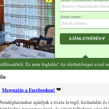
Email címem *
AJÁNLATKÉRÉS
szállásadótól. Ez nem foglalás! Az elérhetőségei ezzel 
dőn
❤️
Megosztás a Facebookon!
Vendégházunkat ajánljuk a tiszta levegő, kirándulás és 
történelmi nevezetességeit, és várait felfedezni vágy