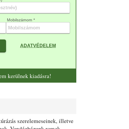
Mobilszámom *
ADATVÉDELEM
nem kerülnek kiadásra!
túrázás szerelemeseinek, illetve
óknak. Vendégházunk remek