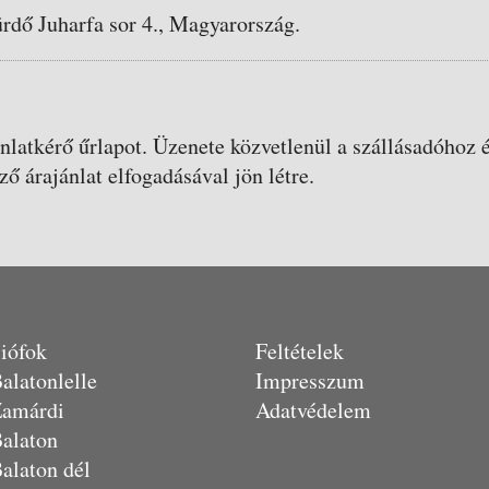
rdő Juharfa sor 4., Magyarország.
ánlatkérő űrlapot. Üzenete közvetlenül a szállásadóhoz é
ző árajánlat elfogadásával jön létre.
iófok
Feltételek
alatonlelle
Impresszum
amárdi
Adatvédelem
alaton
alaton dél