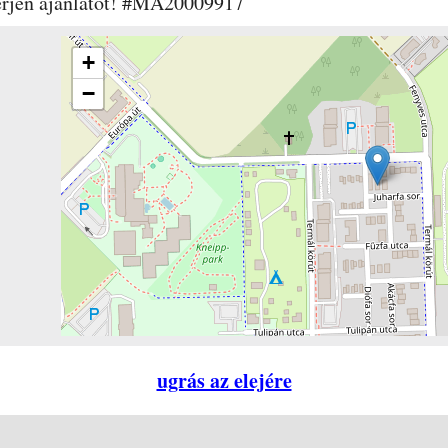
kérjen ajánlatot! #MA20009917
+
−
ugrás az elejére