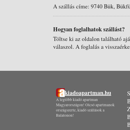
A szállás címe: 9740 Bük, Bükfü
Hogyan foglalhatok szállást?
Töltse ki az oldalon található aj
válaszol. A foglalás a visszaérke
kiadoapartman.hu
S
A legtöbb kiadó apartman
B
Magyarországon! Olcsó apartmanok
Z
országszerte, kiadó szállások a
Balatonon!
B
B