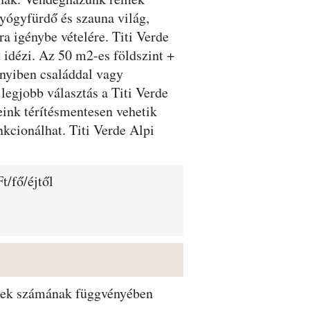
gyógyfürdő és szauna világ,
a igénybe vételére. Titi Verde
 idézi. Az 50 m2-es földszint +
nnyiben családdal vagy
 legjobb választás a Titi Verde
nk térítésmentesen vehetik
nkcionálhat. Titi Verde Alpi
t/fő/éjtől
dégek számának függvényében