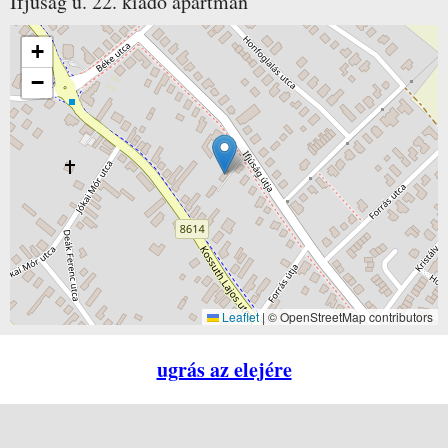
Ifjúság u. 22.
kiadó apartman
+
−
Leaflet
|
© OpenStreetMap contributors
ugrás az elejére