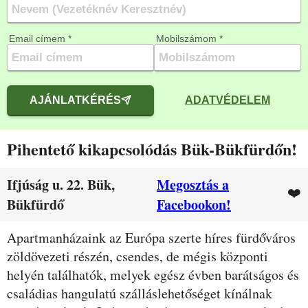
Email címem *
Mobilszámom *
AJÁNLATKÉRÉS
ADATVÉDELEM
Pihentető kikapcsolódás Bük-Bükfürdőn!
Ifjúság u. 22. Bük,
Megosztás a
❤️
Bükfürdő
Facebookon!
Leírás
Apartmanházaink az Európa szerte híres fürdőváros
zöldövezeti részén, csendes, de mégis központi
helyén találhatók, melyek egész évben barátságos és
családias hangulatú szálláslehetőséget kínálnak