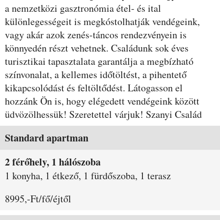
a nemzetközi gasztronómia étel- és ital
különlegességeit is megkóstolhatják vendégeink,
vagy akár azok zenés-táncos rendezvényein is
könnyedén részt vehetnek. Családunk sok éves
turisztikai tapasztalata garantálja a megbízható
színvonalat, a kellemes időtöltést, a pihentető
kikapcsolódást és feltöltődést. Látogasson el
hozzánk Ön is, hogy elégedett vendégeink között
üdvözölhessük! Szeretettel várjuk! Szanyi Család
Szobák és árak
Standard apartman
2 férőhely, 1 hálószoba
1 konyha, 1 étkező, 1 fürdőszoba, 1 terasz
8995,-Ft/fő/éjtől