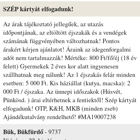
SZÉP kártyát elfogadunk!
Az árak tájékoztató jellegűek, az utazás
időpontjának, az eltöltött éjszakák és a vendégek
számának függvényében változhatnak! Pontos
árakért kérjen ajánlatot! Áraink az idegenforgalmi
adót nem tartalmazzák! Mértéke: 800 Ft/fő/éj (18 év
felett) Gyermekek 2 éves kor alatt ingyenesen
szállhatnak meg nálunk! Az 1 éjszakás felár minden
esetben: 5 000 Ft. Kis háziállat (kutya, macska): 2
000 Ft / éjszaka. Az ünnepi időszakok (Húsvét,
Pünkösd. ) árai eltérhetnek a fentiektől! Szép kártyát
elfogadunk! OTP, K&H, MKB (minden zseb)
Ajándékutalvány rendelhető! #MA19007238
Bük, Bükfürdő
-
9737