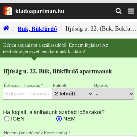
kiadoapartman.hu
Bük, Bükfürdő
Ifjúság u. 22. (Bük, Bükfürdő szállás)
Kérjen árajánlatot a szállásadótól. Ez nem foglalás! Az
elérhetőségei ezzel nem kerülnek kiadásra!
Ifjúság u. 22. Bük, Bükfürdő apartmanok
Érkezés - Távozás *
Felnőtt
Gyerek
Nevem (Vezetéknév Keresztnév) *