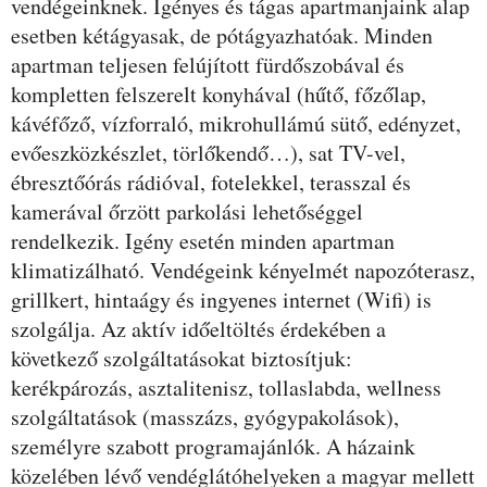
vendégeinknek. Igényes és tágas apartmanjaink alap
esetben kétágyasak, de pótágyazhatóak. Minden
apartman teljesen felújított fürdőszobával és
kompletten felszerelt konyhával (hűtő, főzőlap,
kávéfőző, vízforraló, mikrohullámú sütő, edényzet,
evőeszközkészlet, törlőkendő…), sat TV-vel,
ébresztőórás rádióval, fotelekkel, terasszal és
kamerával őrzött parkolási lehetőséggel
rendelkezik. Igény esetén minden apartman
klimatizálható. Vendégeink kényelmét napozóterasz,
grillkert, hintaágy és ingyenes internet (Wifi) is
szolgálja. Az aktív időeltöltés érdekében a
következő szolgáltatásokat biztosítjuk:
kerékpározás, asztalitenisz, tollaslabda, wellness
szolgáltatások (masszázs, gyógypakolások),
személyre szabott programajánlók. A házaink
közelében lévő vendéglátóhelyeken a magyar mellett