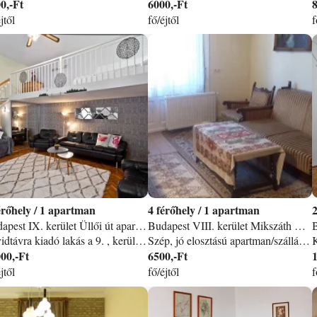
0,-Ft
6000,-Ft
8
jtől
fő/éjtől
f
/
1 apartman
4
/
1 apartman
Budapest IX. kerület Üllői út apartman
Budapest VIII. kerület Mikszáth Kálmán tér apartman
Rövidtávra kiadó lakás a 9. , kerületben a felújított Corvin sétány közvetlen közelében, a Ferenc körút 4-6-os villamos megállójától 5 percnyi sétára, az Üllői úton, 2 (+1) fő részére. Frissen festett, ízléses berendezésű, nagyon kedvelt, stílusos lakás. Az otthonos, csendes apartman tágas 1 szobás, teljesen berendezett, klímás (külön díjazás ellenében! ), felszerelt konyhával kiadó akár egy-két éjszakára is, de 2-3 hétre, hónapra egyaránt! Felhúzott ágyneműkkel, konyharuhával és törölközőkkel várjuk vendégeinket. Ingyenes, korlátlan WIFI a lakásban, valamint több, mint 100 csatornás síkképernyős Tv! A Ferenc körútnál / Corvin negyednél található, így kiváló tömegközlekedés, közelben őrzött parkolási lehetőség jellemzi. Ár 1-2 fő és 3 éjszaka foglalása esetén: 20. 000. - Ft/éjszaka Klíma használati díj: 1. 500. - Ft/ nap 3 fő esetén kérje egyedi árajánlatomat! 1 éjszakás tartózkodás esetén 40%, 2 éjszakás tartózkodás esetén 20% felár fizetendő! Kiemelt időszakokban: Bizonyos időszakok kiemelt időszakoknak számítanak, 40 % felárral FORMA 1. Szigetfesztivál 7 éjszaka (ha megtartják) Szilveszteri Időszak (dec. 28-jan. 2-ig) 40% felár fizetendő! A bérleti díjon kívül fizetendő + min. 2 éjszaka díja kaucióként, melyet a távozás napján visszaadunk, amennyiben a károkozás nem történt és a kulcsokat visszakaptuk. Havi ár: 200. 000 - 240. 000 + Idegenforgalmi Adó (4%) + rezsi, mely csak a ténylegesen fogyasztott rezsit jelenti. Óraleolvasás érkezéskor és távozáskor (víz, villany, gáz). TV, WIFi, Tv díj, és a közös költség MÁR a bérleti díjban, ezt sosem terhelem a vendégeimre! Havi bérlet esetén a kaució: 80. 000-100. 000. -Ft. Lakás átvételkori állapota: kitakarítva, felhúzott ágyneműkkel, törülközőkkel, konyharuhával, WC papírral adjuk ki az apartmant, mintha szállodai lakosztály lenne. Kulcsátvétel módja: érkezéskor a vendégeket az apartman címén várjuk, előre egyeztetett időpontban, itt vehetik át a kulcsot, valamint készséggel állunk rendelkezésre a környékhez kötődő turisztikai információkkal kapcsolatosan. (Reptéri-, pályaudvari beszállítást is vállalunk. )
Szép, jó elosztású apartman/szállás Budapesten. Körúti Apartmanok. II. -ik emelet, liftes ház. Az ismert egyetemekhez közel, SOTE, ELTE, Pázmány Péter, Andrássy, a Szem, Transzplantációs, Fogászati, Sebészeti és Szív Klinikáknál. Közel a Magyar Nemzeti Múzeum, Iparművészeti Múzeum, a Református Egyetem, Színművészeti Főiskola, etc. Könnyen megközelíthető innen a: SYMA Csarnok, Papp László Aréna, MÜPA, Opera. Nagyszerű közlekedés, a 47, 49 villamos a Kálvin térnél, könnyen ér el bárhova is, alig egy pár perc alatt. Lakásaink a Józsefváros Palota Negyedében találhatók, egy városképi védelem alatt álló, 1896 ban épült gótikus palotában, a Krúdy Gyula utca sarkán. Az épület III. -ik emeletén, udcai fekvésű, világos csendes lakás, (egy szoba + galéria saját, hall, konyha és fürdőszobával), felújítva 2019. -ben! A 4/6 villamosmegálló a háztól 5 percre van (HARMINCKETTESEK TERE), a zöld, piros és a kék metró 5-10 van (Kálvin tér Astoria), a 9, és 109 busz és a 83 trolimegálló a Baross utcánál található. Könnyen elérhető minden fontos látványosság: Az Iparművészeti Múzeum, A Magyar Nemzeti Múzeum, a Duna, Gellért Fürdő, Váci utca, Nagy Csarnok, hajó állomás, tömegközlekedéssel könnyen elérhetők a: Hősök tere, Széchenyi Fürdő, a Parlament, Szent István Bazilika, stb. Kiváló szórakozási lehetőségek, közel a Szabó Ervin Könyvtár, a Ráday, Váci, utca. A Krúdy Gyula utca 2009. -től sétáló utca lett. Hat apartman, III emeletes liftes házban, a sarkon egy nagy ABC, patika, bankok, éjjel-nappali ABC, egyéb üzlet, éjjeli busz alig 100 m. -re, templom, kórház, fogászati klinikák, olcsó vendéglők alig 5 percre találhatók. Csendes, biztonságos környék, térfigyelő kamerákkal. Jelenleg összesen 4 személyt tudunk elszállásolni, legfeljebb 2 x 2 személyt tudunk elszállásolni. A Sziget Fesztivál, Karácsony/Szilveszter, Húsvét, Pünkösd, Május 1. , HUNGARORING idejére, illetve 4 nappal előtte és utána, a minimum igénybe vehető éjszakák száma: 7. Amennyiben kevesebb ideig szeretne nálunk tartózkodni 50% felárat számolunk fel. Őrzött parkoló a Pollák Mihály téri mélygarázsban. Kaució szükséges 10. 000 Ft.
00,-Ft
6500,-Ft
jtől
fő/éjtől
f