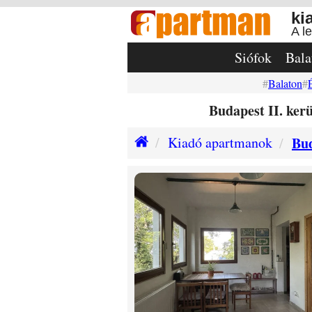
ki
A l
Siófok
Bala
Balaton
Budapest II. kerü
Kiadó apartmanok
Bud