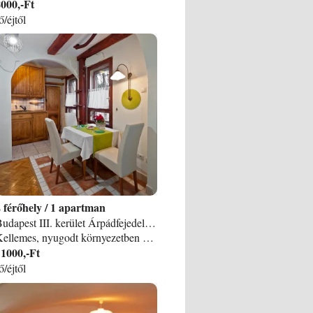
000,-Ft
ő/éjtől
2
/
1 apartman
Budapest III. kerület Árpádfejedelem útja apartman
Kellemes, nyugodt környezetben keres lakást a 3. kerületben, Óbudán? Akkor ezt a lakást Önnek találták ki! Mindennel felszerelt (konyha, fürdő, mosógép, hűtő, tűzhely, mikró, sík képernyős Tv, ingyen WIFI 1 szobás apartman kiadó rövidebb távokra is! Tömegközlekedési eszközök közelben. Ár: Hosszabb foglalásnál kedvezményes félhavi, vagy havi ár! Minimum 3 éjszaka foglalható 22. 000. - Ft/1-2 Fő/éj + 4 % Idegenforgalmi ADÓ: A bérleti díj tartalmazza a lakás rendeltetésszerű (lakásként való, társasházi együttélésre vonatkozó házirend betartásával) használatát, összes rezsi költségét, a közös költségét, az Idegenforgalmi Adót, TV-, és korlátlan WIFI díját, valamint a lakás kitakarított állapotban (ágyneműkkel, törlőruhával, törülközővel, WC papírral felszerelve) való átvételét, váltóágynemű bekészítését. Ezen felül fizetendő: foglaló, mely az megérkezés pillanatától illetve a bérleti díj kifizetésekor kaucióvá alakul át. ezt az összeget távozáskor visszaadjuk ha a lakásban károkozás nem történt és a kulcsokat visszakaptuk!
11000,-Ft
ő/éjtől