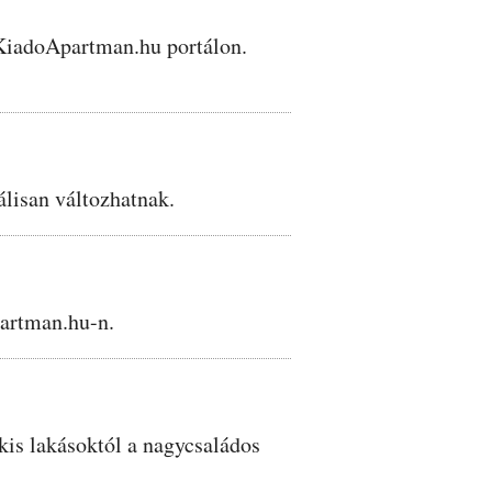
a KiadoApartman.hu portálon.
álisan változhatnak.
partman.hu-n.
kis lakásoktól a nagycsaládos