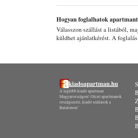
Hogyan foglalhatok apartmant 
Válasszon szállást a listából, m
küldhet ajánlatkérést. A foglalás
kiadoapartman.hu
S
A legtöbb kiadó apartman
B
Magyarországon! Olcsó apartmanok
Z
országszerte, kiadó szállások a
Balatonon!
B
B
B