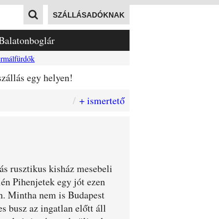
SZÁLLÁSADÓKNAK
Balatonboglár
rmálfürdők
zállás egy helyen!
+ ismertető
s rusztikus kisház mesebeli
én Pihenjetek egy jót ezen
an. Mintha nem is Budapest
s busz az ingatlan előtt áll