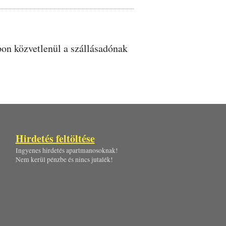
apon közvetlenül a szállásadónak
Hirdetés feltöltése
Ingyenes hirdetés apartmanosoknak!
Nem kerül pénzbe és nincs jutalék!