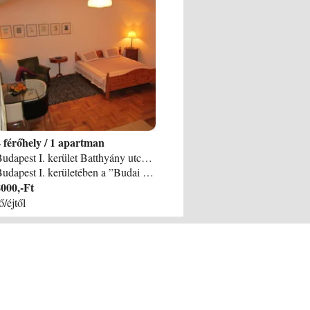
4
/
1 apartman
Budapest I. kerület Batthyány utca 14. apartman
Budapest I. kerületében a ”Budai vár negyed szoknyáján” található kiváló közlekedési kapcsolatokkal. A stúdió apartman klasszicista, műemlék jellegű védett épület földszintjén van. A lakás a mai kor ízlésének megfelelően vendéglátásra lett átépítve, de az épület műemlék hangulatát a boltíves szoba megőrizte. A várdombi épületek földszinti lakásaiba a dombi jelleg miatt néhány lépcsőn kell lemenni, így van ez a Toldi apartmannál is. A TOLDI APARTMENT teljes körűen felújított igényesen felszerelt és berendezett. ÁRAINK 1 FŐ / APARTMAN 10. 900. - 2 FŐ / APARTMAN 11. 900. - 3 FŐ / APARTMAN 12. 900. - 4 FŐ / APARTMAN 13. 900. -
000,-Ft
ő/éjtől