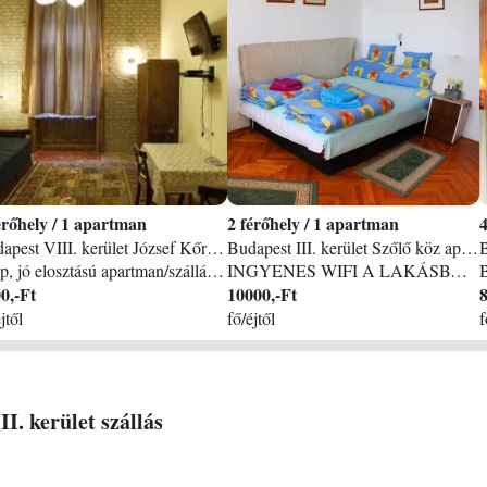
/
1 apartman
2
/
1 apartman
Budapest VIII. kerület József Kőrút 47 II. emelet apartman
Budapest III. kerület Szőlő köz apartman
Szép, jó elosztású apartman/szállás Budapesten. Körúti Apartmanok. II. -ik emelet, liftes ház. Az Orvosi (SOTE) Egyetem, a Szem, Transzplantációs, Fogászati, Sebészeti és Szív Klinikáknál. Közel a Magyar Nemzeti Múzeum, Iparművészeti Múzeum, Pázmány Péter, ELTE, SOTE, az Andrássy, a Református Egyetem, Színművészeti Főiskola, etc. Könnyen megközelíthető innen a: SYMA Csarnok, Papp László Aréna, MÜPA, Opera. Nagyszerű közlekedés, a 4/6 villamos most már éjjel-nappal közlekedik, könnyen ér el bárhova is, alig egy pár perc alatt. Lakásaink a Józsefváros Palota Negyedében találhatók, egy városképi védelem alatt álló, 1898. -ban épült eklektikus palotában, a József Körút 47 sz. alatt, a Krúdy Gyula utca sarkán. Az épület fsz. I. II. és III. -ik emeletén, udvari fekvésű, világos csendes lakások, (egy szoba + galéria saját konyha és fürdőszobával), felújítva 2020. -ban! A 4/6 villamosmegálló a ház előtt van (HARMINCKETTESEK TERE), a zöld, piros és a kék metró 5-10 van (RÁKÓCZI TÉR, CORVIN SÉTÁNY, KÁLVIN TÉR illetve BLAHA LUJZA TÉR), a 9, és 109 busz és a 83 trolimegálló a József Krt. - Baross utca sarkán található. Könnyen elérhető minden fontos látványosság: Az Iparművészeti Múzeum, A Magyar Nemzeti Múzeum, a Duna, Gellért Fürdő, Váci utca Nagy Csarnok, hajó állomás, tömegközlekedéssel könnyen elérhetők a: Hősök tere, Széchenyi Fürdő, a Parlament, Szent István Bazilika, stb. Kiváló szórakozási lehetőségek, közel a Szabó Ervin Könyvtár, a Ráday, Váci, utca. A Krúdy Gyula utca 2009. -től sétáló utca lett. Hat apartman, III emeletes liftes házban, a sarkon egy nagy ABC, patika, bankok, éjjel-nappali ABC, egyéb üzlet, éjjeli busz alig 100 m. -re, templom, kórház, fogászati klinikák, olcsó vendéglők alig 5 percre találhatók. Csendes, biztonságos környék, térfigyelő kamerákkal. Jelenleg összesen 10 személyt tudunk elszállásolni, legfeljebb 2x2 lakásonként. A Sziget Fesztivál, Karácsony/Szilveszter, Húsvét, Pünkösd, Május 1. , HUNGARORING idejére, illetve 4 nappal előtte és utána, a minimum igénybe vehető éjszakák száma: 7. Amennyiben kevesebb ideig szeretne nálunk tartózkodni 50% felárat számolunk fel. Őrzött parkoló a Pollák Mihály és a Rákóczi téri mélygarázsokban. Kaució szükséges 10. 000 Ft.
INGYENES WIFI A LAKÁSBAN BELVÁROS 20 PERC TÖMEGKÖZLEKEDÉSSEL, és a mindennel felszerelt lakásban már klíma is van. 2. 000. - Ft/ nap Az apartman Óbudán, a Flórián tértől és az Árpád híd budai hídfőjétől alig 5 percnyi sétára, nyugodt környezetben található. Kiváló elhelyezkedése miatt, tömegközlekedéssel akár 15-20 perc alatt elérhető a belváros. Közelben a hangulatos hamsíthatatan Óbudai hangulattal a Szentlélek tér, az Óbudai promenád, kellemes séta és számtalan étterem várja vendégeiket, de közel a Margitsziget is. Részletes információk: A lakás a Szőlő közben - 9. emeleten tágas napos, szép kilátással Ház: Lift természetesen van Lakás nagysága: 70 m2 Szobák száma: 3, 5 (külön bejáratúak) Egyéb: egyik szoba franciaágyas, 2 szobában 1-1 kinyitható kétszemélyes ágy, a félszobában -mely ablaktalan- 1 db duplaágy. Ágyak száma: 1 franciaágy, 3 kinyitható duplaágy. (4-5 fő is kényelmesen elfér) Konyha: teljesen berendezett, felszerelt (kávéfőző, hűtőszekrény), kis étkezőpulttal. Fürdőszoba: fürdőkád, mosógép és WC külön helyiségben. TV: TV, műholdas programokkal Internet: WIFI (ingyenes) Egyéb a lakásról: világos, erkélyes (szép kilátással), a lakás berendezése praktikusan kényelmes. Közlekedés: 9-es, 86-os busz megállója kb. 2 percnyire, 1-es villamos kb. 5 percnyire a lakástól. Parkolás: őrzött beállási lehetőség a közelben. Ár: Minimum 3 éjszaka foglalása esetén: 1-2 fő: 20. 000. - Ft/éjszaka További felnőtt: 4. 000. - Ft/FŐ/éjszaka Gyermek: 3. 000. - Ft/Fő /éjszaka 1 éjszakás tartózkodás esetén 40%, 2 éjszakás tartózkodás esetén 20% felár fizetendő! Kiemelt időszakokban: Forma 1 Magyar Nagydíj (minimum 2 éjszaka), Sziget Fesztivál (minimum 6 éjszaka), Karácsonyi időszak és szilveszteri Időszak (dec. 28-jan. 2-ig) 50% felár fizetendő!
0,-Ft
10000,-Ft
8
jtől
fő/éjtől
f
II. kerület
szállás