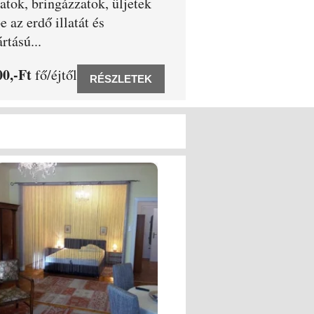
tok, bringázzatok, üljetek
e az erdő illatát és
rtású...
00,-Ft
fő/éjtől
RÉSZLETEK