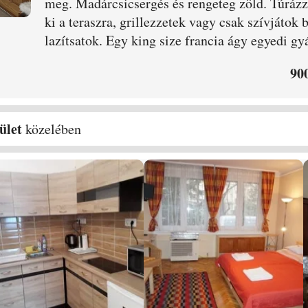
meg. Madárcsicsergés és rengeteg zöld. Túrázza
ki a teraszra, grillezzetek vagy csak szívjátok b
lazítsatok. Egy king size francia ágy egyedi gyá
90
ület
közelében