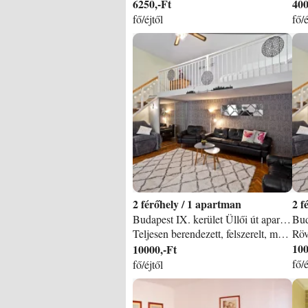
6250,-Ft
400
fő/éjtől
fő/é
2
/
1 apartman
2
Budapest IX. kerület Üllői út apartman
Teljesen berendezett, felszerelt, megbízható lakás Budapest központjában, pár éjszakára, vagy 2-3 hétre, hónapra. Ágyneműkkel, törölközőkkel, mint egy szállodai szobában. Ingyenes WIFI. A közös költséget és a TV + wifi díjat nem terhelem a vendégre havi bérletnél sem! Corvin köz privát apartman / Budapest 1 szobás, galériázott, stílusosan-kényelmesen berendezett, felújított, frissen festett hangulatos, célszerű bútorzatú apartman a belvárosban, a Ferenc körútnál (kiváló tömegközlekedéssel), közelben őrzött parkolási lehetőséggel. (9. kerület. ) Corvin Filmpalota és Corvin köz közvetlen közelben, a legmodernebb, és legszebben kialakított Duna parti sétány (Nemzeti Színház, Művészetek palotája) pedig 15 percnyire, kényelmes sétával. Max. 2 (+1) fő elhelyezésére megfelelő. (Jól berendezett, kiválóan felszerelt apartman. ) Részletes információk˝ Elhelyezkedés: 9. kerület, Üllői út - 2. emelet (Ferenc körútnál, Corvin köznél) Ház: felújított, téglából épült, gangos társasház (Lift) Lakás nagysága: 40 m2 Szobák száma: 1. Egyéb: szobában galéria. Ez +9 m2, rajta kényelmes matrac franciaágyként, hálósarok. A galéria alatt nappalisarok televízióval, ülőkanapéval, szekrénnyel. Ágyak száma: 1 franciaágy Konyha: teljesen felszerelt konyhasarok (kávéfőző, pirítóssütő, 4 részes gáztűzhely sütővel, mikrohullámú sütő, hűtőszekrény, mosógép is itt található). Fürdőszoba: nem túl nagy, káddal (benne tusolórész), WC-vel (WC-hez is külön tusolóval), mosdókagylóval felszerelt. TV: színes TV, 130 csatornás műholdas programokkal, síkképernyős színes TV Egyéb a lakásról: felújított, stílusos lakás, kényelmesen berendezve. GRATIS WIFI! Közlekedés: 3-as metró és 4, 6-os villamos megállója közvetlen közelben.  Parkolás: közeli utcában található fedett és őrzött parkoló is, kb. 5 percnyire a lakástól. Egyéb: légkondícionálás - térítés ellenében 1. 500. - Ft/nap ÁRAK: 1-2 fő és min. 3 éjszaka foglalása esetén: 20. 000, -Ft/éj Csak egyetlen éj: 30. 000, -Ft/1-2 fő Csak 2 éjszaka: 48. 000, -Ft/ 1-2 fő/2 éj (3. főre külön árajánlatot adok. ) - Hosszabb tartózkodásnál kedvezmény! (Visszajáró) KAUCIÓ fizetendő! Idegenforgalmi Adó: 4% 1-4 hónapos időtartamra is kiadom a lakást! 1 havi irányár: 240. 000 + fogyasztás. (utólagos elszámolással, óraleolvasással csak a ténylegesen fogyasztott víz, villany, gáz). A TV, WIFi díja és a közös költség MÁR benne a bérleti díjban, azt sosem hárítom a bérlőre! (3 főre külön árajánlatot adok, ez esetben magasabb az ára a lakásnak. ) Sziget Fesztivál, Karácsony-Szilveszter kiemelt időszak, felárral, kérje egyedi ajánlatomat!
100
10000,-Ft
fő/é
fő/éjtől