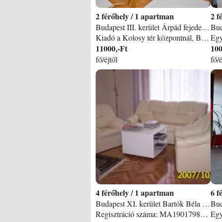
2
/
1 apartman
2
Budapest III. kerület Árpád fejedelem apartman
Kiadó a Kolosy tér központnál, Budán, Árpád fejedelem útján található, frissen festett, frissen újított, szép, kedvelt, igényes lakásom. Biztos vagyok benne, hogy megszereti, mert lakályos, hangulatos színekkel berendezett, kényelmes apartman, ideális mind a fekvése, mint a beosztása. Kiváló tömegközlekedésű, a belváros könnyedén és gyorsan elérhető! A Margit sziget közelsége, Kolosy téri csomópont miatt nagyon kedvelt, hiszen üzleti negyed, sétálóutca, parkok, piac, mozi, üzletek, éttermek, cukrászda, gyógyfürdő, uszoda és fitness terem, sőt színház is karnyújtásnyira. A HÉV, villamos és buszok is a lakás szomszédságában állnak meg. 42 m2-es, tágas stúdió-apartman ízléses tömör fa kiegészítőkkel felszerelt, újonnan berendezett. Ingyenes wifi, TV 130 csatornával, új háztartási gépek (vadonatúj berendezések: mosógép, mikró sütő, tűzhely, hűtőszekrény, pirítós sütő, kávéfőző, vízforraló, valamint vasaló állvánnyal és hajszárító alaptartozék. ) „Spa” hangulatú fürdőszobájával, nagy, hálófülkéjében egyedi fekhelyével igazi, otthonos kényelmet nyújt. Parkra néz az ablaka. A lakás ára 1-2 fő részére Rövidebb táv: 1-7 éjszaka: 22. 000. -Ft/éj/ min. 3 éj és 2 fő együttes esetén. Egyéb fizetendő: 2 éjszaka díja foglaló/ kaucióként. -Ft. Ez az összeg távozáskor visszajár, ha a lakást rendben s kulcsait visszavettük. 1 fő foglalása esetén is azonos az ár! 1 éjszaka rendelése esetén 40 % a felár 2 éjszaka rendelése esetén 20 % a felár. Min. 7 éjnél - min. 5% kedvezmény A fenti árak max. 2 fő részére érvényes díjak. 3. fő esetén kérje személyre szabott árajánlatunkat! Hosszabb táv / 2 fő részére: -2 hétre: 168. 000 + rezsi (óraleolvasás alapján, csak a tényleges fogyasztás). Egyéb fizetendő 70. 000. -Ft kaucióként! -3 hétre: 210. 000 + rezsi (óraleolvasás alapján, csak a tényleges fogyasztás). Egyéb fizetendő 80. 000. - kaucióként! -1 vagy több hónapra: 240. 000. -Ft, mely összeg a közösköltséget a TV és Wifi díját tartalmazza + fizetni csak a ténylegesen fogyasztott rezsit kell (óraleolvasás alapján, ). Egyéb fizetendő 90. 000. - kaucióként! A fenti árak 1 vagy 2 fő részére érvényes díjak. Bizonyos időszakok kiemelt időszakoknak számítanak, 40 % felárral FORMA 1. Szigetfesztivál Szilveszter körüli vendégéjszakák, ilyenkor felár terheli az apartman díját. Ajánlatkéréskor pontosan, a kért intervallumnak megfelelő árajánlatot adom. A bérleti díj tartalmazza: az adott időtartamra a lakás rendeltetésszerű (lakásként való, társasházi együttélésre vonatkozó házirend betartásával) használatát 1- max. 2 főre, háziállat nélkül, a TV-, és korlátlan WIFI díját, valamint a lakás kitakarított állapotban (ágyneműkkel, törlőruhával, törülközővel, WC papírral felszerelve) való átvételét. Hosszabb távú bérletnél (1-3 hónap) sem terhelem vendégeimre az állandó közös költség, ill. a wifi + Tv díját, csakis a valójában használt víz-, villany-, gáz díjat. A lakás foglalásának végleges módja a kaució előre fizetésével történik. A kaució a vendég érkezéséig mint foglaló szerepel, majd azt követően kaucióként van irodánkban, és a távozás napján visszafizetjük, ha a lakásban károkozás nem történt illetve a kulcsokat visszakaptuk.
11000,-Ft
100
fő/éjtől
fő/é
4
/
1 apartman
6
Budapest XI. kerület Bartók Béla út apartman
Regisztráció száma: MA19017984 Foglalható: min. 4 éjszaka Szállás jellemzői: 2-szobás-apartman/43 m2, max. 4 fő FEKVÉSE: budai oldalon, a Móricz Zsigmond körtér metrómegállónál, az Allee bevásárlóközpont szomszédságában, liftes téglaépület hatodik emeletén. ELHELYEZÉS: két külön bejáratú, utcára néző szobában. A nagyobb szoba erkélyes. Mindkét szobában franciaágy. Parkettás szobák. Konyha és étkező. Fürdőszoba/WC. Központi fűtés. Szolgáltatások: Villanytűzhely Hűtőszekrény Mikrohullámú sütő Kenyérpirító Grillsütő Vízforraló Tea/Kávéfőző Étkészlet Evőeszköz Edénykészlet Vasaló Vasalódeszka TV/Rádió WiFi INTERNET Hívást fogadó telefon Ébresztőóra Mosógép Hajszárító Ágynemű Törülközők Végső takarítás Rezsi költségek Parkolási lehetőség: ALLEE bevásárló központ mélygarázsában 300 m-re, térítéssel.