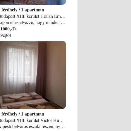
2
/
1 apartman
Budapest XIII. kerület Hollán Ernő u. 21/B apartman
Jöjjön el és élvezze, hogy minden nevezetességet, szórakozási lehetőséget könnyedén elér és a mai kor követelményeinek megfelelő lakás erre kiváló lehetőséget nyújt. Az egyszobás hálófülkés lakás egy art deco ház 2. emeletén van, utcára néz. Lift van. Nagy, tágas szobában kiváló minőségű, kényelmes franciaágy található. Konyha: 2 lapos indukciós főzőlap, hűtőszekrény fagyasztórekesszel, kávéfőző, mikro, főző- és étkezőedények, poharak csészék, evőeszköz stb. Fürdőszoba: mosdó, fürdőkád, mosógép, WC bidével. Egyéb kényelmi felszerelés: Ingyenes WI-FI, síkképernyős TV, kábelen jön 65 csatorna (angol, német, francia, olasz, )vasaló, vasalóállvány. Fűtés, melegvíz: központi Parkolás: az utcán fizető. Mit talál 500 m-es körzetben? Villamos, autóbusz, trolibusz megállók, Nyugati pályaudvar, Nyugati téri metróállomás /3-as/, Duna-part, Margit-sziget, Vígszínház, West-End bevásárlóközpont, őrzött autóparkoló, élelmiszer áruházak, fodrász, kozmetika, autójavító, régiségboltok utcája /Falk Miksa u. /, Pozsonyi út, éttermek, kávézók sokasága. A 4% IFA külön kerül félszámításra, azt az ár nem tartalmazza. Érkezést, távozást illetően rugalmasak vagyunk, előzetes egyeztetés után más időpontban is lehetséges, természetesen függ a korábbi ill. következő foglalásoktól. A szállást 14 h-tól lehet elfoglalni és legkésőbb 11 h-ig el kell hagyni. Minimális foglalási idő 4 éjszaka. Az ár csak a végtakarítást tartalmazza. 7 éjszakánál hosszabb foglalás esetén előlegfizetést kérek. Egyhónapos vagy hosszabb foglalás esetén kaució 450 euró v. ennek megfelelő forint. Az apartmanba történő bejelentkezés elektronikus úton történik, letöltött applikáción keresztül. Kérem, hogy a gyerekek személyi igazolványát is hozzák magukkal. Foglaláskor meg kell adni minden érkező vendég teljes nevét, születési hely, időpont, állandó lakhely irányítószáma. Megérkezéskor rögzítjük az adatokat.
11000,-Ft
ő/éjtől
2
/
1 apartman
Budapest XIII. kerület Victor Hugo utca 25-27 apartman
A pesti belváros északi részén, nyugodt és biztonságos környezetben várja vendégeit több studió apartman, ahonnan a Duna-part, valamint a város számos látványossága mindössze pár perces sétával is könnyen megközelíthető. A város távolabbi részei autóval és tömegközlekedési eszközökkel is jól elérhetők. A légkondicionált 22négyzetméteres stúdió apartmanokhoz saját zuhanyzós fürdőszoba, hajszárító, LCD-es kábeltévé, főzési lehetőséget kínáló, mikróval és hűtőszekrénnyel is felszerelt konyhasarok, valamint ingyenes WI-FI tartozik. Kisállatokkal is szeretettel várjuk vendégeinket. Mindenki számára remek választás akinek fontos a központi elhelyezkedés és a kedvező ár. A kikapcsolódást és mozgást kedvelő vendégeket a közeli Margitszigeten szépen gondozott zöldterületek, nyitott és fedett uszodák, teniszpályák, éttermek és szórakozóhelyek várják. További szórakozási lehetőséget nyújt a közelben a Nyugati Pályaudvarnál található West End City Center, Közép-Európa legnagyobb bevásárlóközpontja.