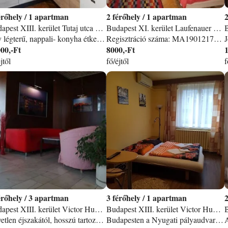
/
1 apartman
2
/
1 apartman
Budapest XIII. kerület Tutaj utca apartman
Budapest XI. kerület Laufenauer utca apartman
Egy légterű, nappali- konyha étkezős, gardróbszobás modern napos hangulatos lakás. Ablakai redőnyösek, hangszigetelt. Szemben vele szép nagy zöld park. Elhelyezkedése: közel a Lehel téri piac, a Dózs Gy. úti METRO. A lakás minden háztartási eszközzel is felszerelt, mosógép, TV, gyors WIFI, otthonos, kényelmes lakás.
Regisztráció száma: MA19012175 Foglalható: min. 4 éjszaka A szállás jellemzői: 1-szobás-apartman/30m2, max. 2 fő FEKVÉSE: budai oldalon, a Kosztolányi Dezső tér/Feneketlen tó vonalában, csendes környezetben, téglaépület földszintjén, kertre és utcára is néző lakás. A belváros 30 perc alatt elérhető villamossal vagy busszal. ELHELYEZÉS: a szobában két heverő és egy vendégágy szükség esetén. Parkettás szoba. Étkezős konyha. Zuhanyozó/WC. Gázkonvektoros fűtés. Szolgáltatások: Gázfőzőlap Hűtőszekrény Mikrohullámú sütő Kenyérpirító Vízforraló Étkészlet Evőeszköz Edénykészlet TV WiFi INTERNET Mosógép Vasaló Vasalódeszka Hajszárító Ágynemű Törülközők Végső takarítás Rezsi költségek. Parkolási lehetőség: a közeli parkolóházakban díjfizetéssel, az utcai parkolás a környéken díjfizetős.
00,-Ft
8000,-Ft
jtől
fő/éjtől
f
/
3 apartman
3
/
1 apartman
Budapest XIII. kerület Victor Hugo utca 25-27. apartman
Budapest XIII. kerület Victor Hugo utca 25-27 apartman
Egyetlen éjszakától, hosszú tartozkodásig biztositjuk kényelmes elhelyezését apartmanjainkban. légkondicionáló. zárt parkoló
Budapesten a Nyugati pályaudvarhóz, a Westend bevásárló központhoz, a Margitszigethez, a Dunaparthoz, mégis nyugodt és biztonságos környezetben 24 órás portaszolgálattal várjuk kedves vendégeinket pici, de felszerelt stúdiónkban. Autóval érkező vendégeinknek a ház udvarán parkolás lehetséges.