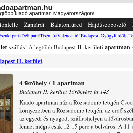
adoapartman.hu
egtöbb kiadó apartman Magyarországon!
tonlelle
Zamárdi
Balatonfüred
Hajdúszoboszló
Északi part
Déli part
Tisza tó
Velencei tó
Budapest
Gyógyfürdők
Te
let
apartman
szállás! A legtöbb Budapest II. kerületi
s
apest II. kerület
4
/ 1 apartman
Budapest II. kerület Törökvész út 143
Kiadó apartman ház a Rózsadomb tetején Csodá
környezetben a Rózsadomb tetején, az erdő szél
az egyedi és nyugodt szálláshelyen a fővárosb
lenne, mégis csak 12-15 perc a
belváros. A 11-e