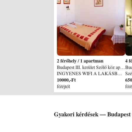
2
/
1 apartman
4
Budapest III. kerület Szőlő köz apartman
INGYENES WIFI A LAKÁSBAN BELVÁROS 20 PERC TÖMEGKÖZLEKEDÉSSEL. Az apartman Óbudán, a Flórián tértől és az Árpád híd budai hídfőjétől alig 5 percnyi sétára, nyugodt környezetben található. Kiváló elhelyezkedése miatt, tömegközlekedéssel akár 15-20 perc alatt elérhető a belváros. Közelben a hangulatos hamisítatlan Óbudai hangulattal a Szentlélek tér, az Óbudai promenád, kellemes séta és számtalan étterem várja vendégeiket, de közel a Margitsziget is. Részletes információk: A lakás a Szőlő közben - 9. emeleten tágas napos, szép kilátással Ház: Lift természetesen van Lakás nagysága: 70 m2 Szobák száma: 3, 5 (külön bejáratúak) Egyéb: egyik szoba franciaágyas, 2 szobában 1-1 kinyitható kétszemélyes ágy, a félszobában -mely ablaktalan- 1 db duplaágy. Ágyak száma: 1 franciaágy, 3 kinyitható duplaágy. (4-6 fő is kényelmesen elfér) Konyha: teljesen berendezett, felszerelt (kávéfőző, hűtőszekrény), kis étkezőpulttal. Fürdőszoba: fürdőkád, mosógép és WC külön helyiségben. TV: TV, műholdas programokkal Internet: WIFI (ingyenes) Egyéb a lakásról: világos, erkélyes (szép kilátással), a lakás berendezése praktikusan kényelmes. Közlekedés: 9-es, 86-os busz megállója kb. 2 percnyire, 1-es villamos kb. 5 percnyire a lakástól. Parkolás: őrzött beállási lehetőség a közelben.
10000,-Ft
650
fő/éjtől
fő/é
Gyakori kérdések —
Budapest 