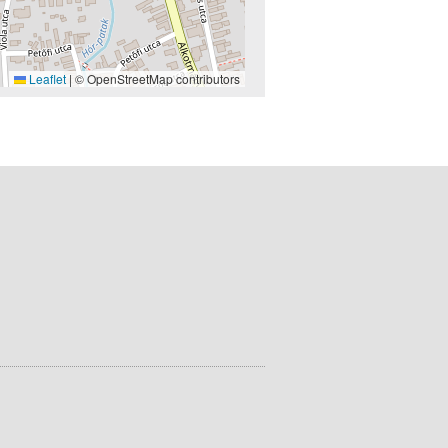
Leaflet
|
© OpenStreetMap contributors