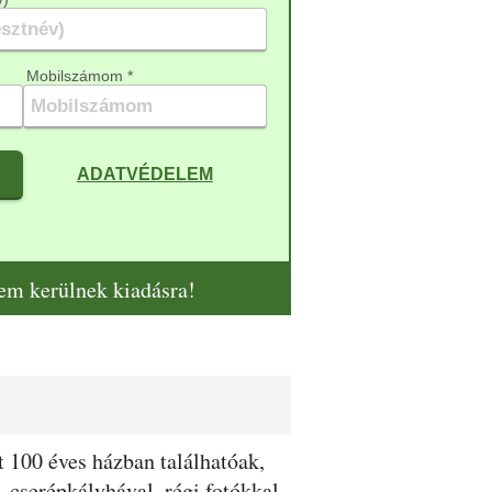
Mobilszámom *
ADATVÉDELEM
nem kerülnek kiadásra!
 100 éves házban találhatóak,
 cserépkályhával, régi fotókkal