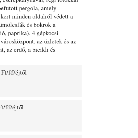
befutott pergola, amely
kert minden oldalról védett a
yümölcsfák és bokrok a
ió, paprika). 4 gépkocsi
városközpont, az üzletek és az
, az erdő, a bicikli és
Ft/fő/éjtől
t/fő/éjtől