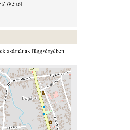
t/fő/éjtől
dégek számának függvényében