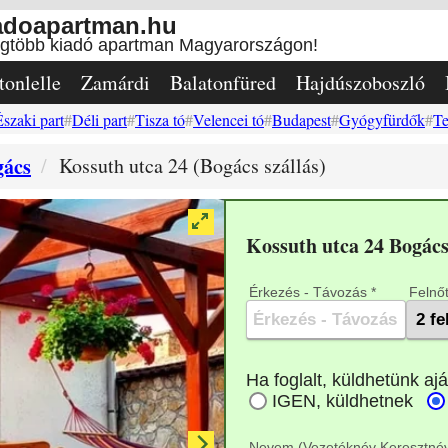
adoapartman.hu
egtöbb kiadó apartman Magyarországon!
tonlelle
Zamárdi
Balatonfüred
Hajdúszoboszló
Északi part
Déli part
Tisza tó
Velencei tó
Budapest
Gyógyfürdők
Te
gács
Kossuth utca 24 (Bogács szállás)
Kossuth utca 24 Bogác
Érkezés - Távozás *
Felnőt
Nevem (Vezetéknév Keresztnév