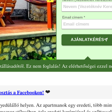
Email címem *
AJÁNLATKÉRÉS
szállásadótól. Ez nem foglalás! Az elérhetőségei ezzel 
❤️
sztás a Facebookon!
edülálló helyen. Az apartmanok egy eredeti, több mint
gyar stílusában, tele eredeti kerámiával és szőttessel,