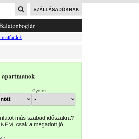
SZÁLLÁSADÓKNAK
Balatonboglár
rmálfürdők
s apartmanok
t
Gyerek
) *