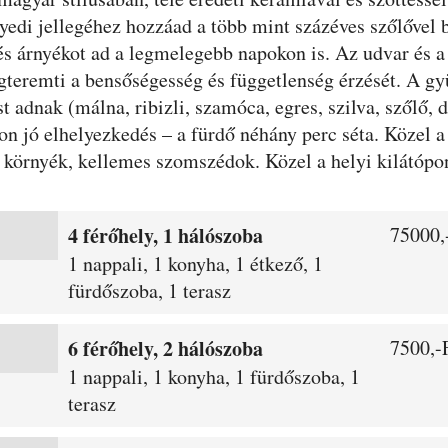
yedi jellegéhez hozzáad a több mint százéves szőlővel 
és árnyékot ad a legmelegebb napokon is. Az udvar és a 
gteremti a bensőségesség és függetlenség érzését. A g
t adnak (málna, ribizli, szamóca, egres, szilva, szőlő, d
n jó elhelyezkedés – a fürdő néhány perc séta. Közel a 
környék, kellemes szomszédok. Közel a helyi kilátópont
4 férőhely, 1 hálószoba
75000,-
1 nappali, 1 konyha, 1 étkező, 1
fürdőszoba, 1 terasz
6 férőhely, 2 hálószoba
7500,-F
1 nappali, 1 konyha, 1 fürdőszoba, 1
terasz