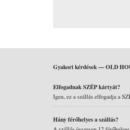
Gyakori kérdések —
OLD HO
Elfogadnak SZÉP kártyát?
Igen, ez a szállás elfogadja a SZ
Hány férőhelyes a szállás?
A szállás összesen 12 férőhelyes