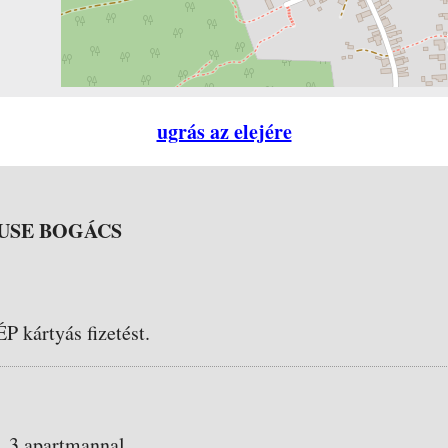
ugrás az elejére
USE BOGÁCS
ÉP kártyás fizetést.
, 3 apartmannal.