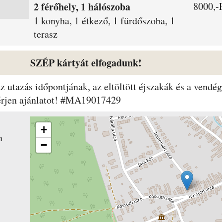
2 férőhely, 1 hálószoba
8000,-F
1 konyha, 1 étkező, 1 fürdőszoba, 1
terasz
SZÉP kártyát elfogadunk!
 az utazás időpontjának, az eltöltött éjszakák és a ven
kérjen ajánlatot! #MA19017429
+
n
−