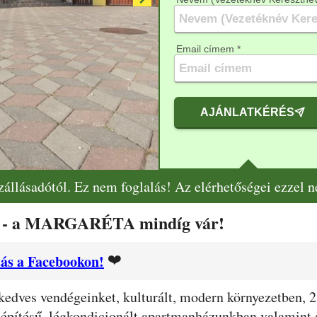
Email címem *
AJÁNLATKÉRÉS
szállásadótól. Ez nem foglalás! Az elérhetőségei ezzel 
ár, - a MARGARÉTA mindíg vár!
❤️
ás a Facebookon!
 kedves vendégeinket, kulturált, modern környezetben, 
 építésű, légkondicionált apartmanházunkban valamint a