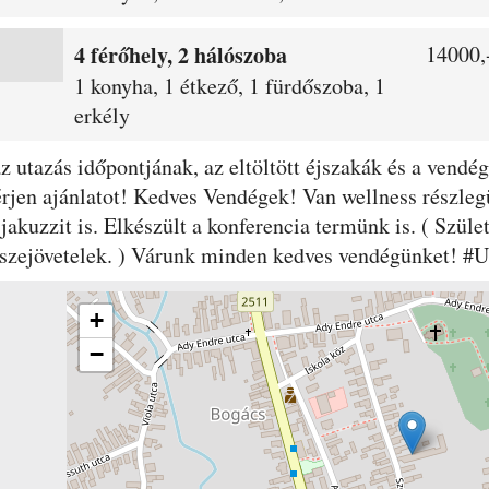
4 férőhely, 2 hálószoba
14000,-
1 konyha, 1 étkező, 1 fürdőszoba, 1
erkély
 az utazás időpontjának, az eltöltött éjszakák és a ven
érjen ajánlatot! Kedves Vendégek! Van wellness részle
 jakuzzit is. Elkészült a konferencia termünk is. ( Szül
sszejövetelek. ) Várunk minden kedves vendégünket! 
+
−