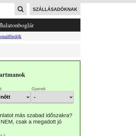
SZÁLLÁSADÓKNAK
Balatonboglár
rmálfürdők
partmanok
t
Gyerek
) *