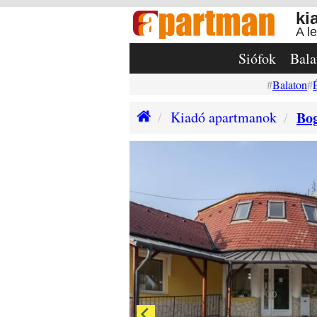
ki
A l
Siófok
Bala
Balaton
Kiadó apartmanok
Bo