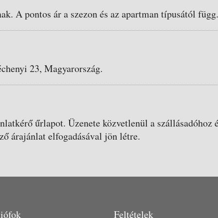
nak. A pontos ár a szezon és az apartman típusától függ
échenyi 23, Magyarország.
ánlatkérő űrlapot. Üzenete közvetlenül a szállásadóhoz é
ző árajánlat elfogadásával jön létre.
iófok
Feltételek