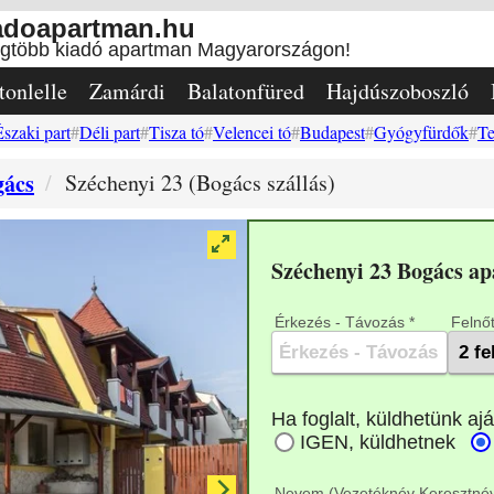
adoapartman.hu
egtöbb kiadó apartman Magyarországon!
tonlelle
Zamárdi
Balatonfüred
Hajdúszoboszló
Északi part
Déli part
Tisza tó
Velencei tó
Budapest
Gyógyfürdők
Te
gács
Széchenyi 23 (Bogács szállás)
Széchenyi 23 Bogács a
Érkezés - Távozás *
Felnőt
Nevem (Vezetéknév Keresztnév