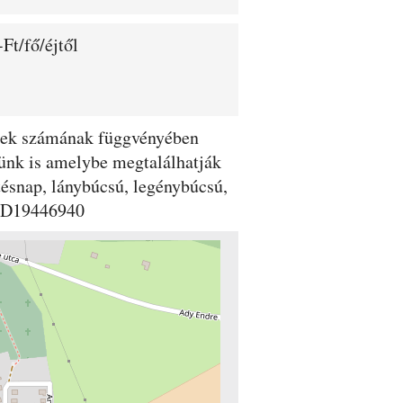
Ft/fő/éjtől
dégek számának függvényében
günk is amelybe megtalálhatják
etésnap, lánybúcsú, legénybúcsú,
#UD19446940