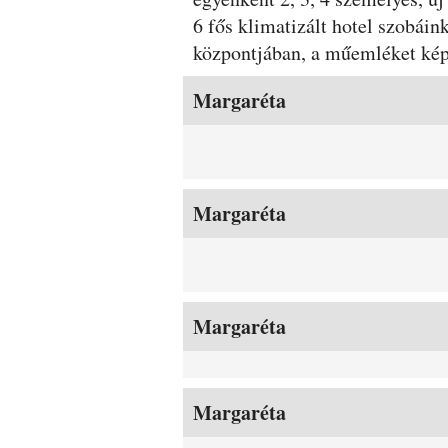
6 fős klimatizált hotel szobái
központjában, a műemléket ké
Szobák és árak
Margaréta
Margaréta
Margaréta
Margaréta