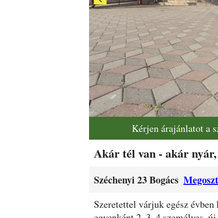
Kérjen árajánlatot a 
Akár tél van - akár ny
Széchenyi 23 Bogács
Megoszt
Leírás
Szeretettel várjuk egész évben
egyenként 2, 3, 4 személyes, új