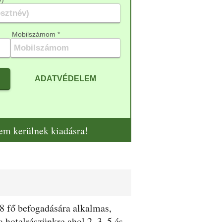
Mobilszámom *
ADATVÉDELEM
nem kerülnek kiadásra!
28 fő befogadására alkalmas,
 hotelrészünkre ahol 2, 3, 5 és