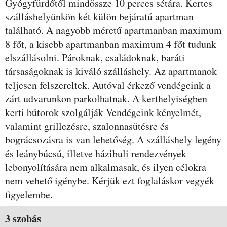
Gyógyfürdőtől mindössze 10 perces sétára. Kertes
szálláshelyünkön két külön bejáratú apartman
található. A nagyobb méretű apartmanban maximum
8 főt, a kisebb apartmanban maximum 4 főt tudunk
elszállásolni. Pároknak, családoknak, baráti
társaságoknak is kiváló szálláshely. Az apartmanok
teljesen felszereltek. Autóval érkező vendégeink a
zárt udvarunkon parkolhatnak. A kerthelyiségben
kerti bútorok szolgálják Vendégeink kényelmét,
valamint grillezésre, szalonnasütésre és
bográcsozásra is van lehetőség. A szálláshely legény
és leánybúcsú, illetve házibuli rendezvények
lebonyolítására nem alkalmasak, és ilyen célokra
nem vehető igénybe. Kérjük ezt foglaláskor vegyék
figyelembe.
Szobák és árak
3 szobás