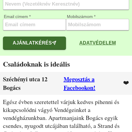
Email címem *
Mobilszámom *
AJÁNLATKÉRÉS
ADATVÉDELEM
Családoknak is ideális
Széchényi utca 12
Megosztás a
❤️
Bogács
Facebookon!
Leírás
Egész évben szeretettel várjuk kedves pihenni és
kikapcsolódni vágyó Vendégeinket a
vendégházunkban. Apartmanjaink Bogács egyik
csendes, nyugodt utcájában található, a Strand és