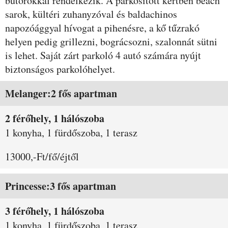
bútorokkal rendelkezik. A parkosított kertben beach
sarok, kültéri zuhanyzóval és baldachinos
napozóággyal hívogat a pihenésre, a kő tűzrakó
helyen pedig grillezni, bográcsozni, szalonnát sütni
is lehet. Saját zárt parkoló 4 autó számára nyújt
biztonságos parkolóhelyet.
Szobák és árak
Melanger:2 fős apartman
2 férőhely, 1 hálószoba
1 konyha, 1 fürdőszoba, 1 terasz
13000,-Ft/fő/éjtől
Princesse:3 fős apartman
3 férőhely, 1 hálószoba
1 konyha, 1 fürdőszoba, 1 terasz