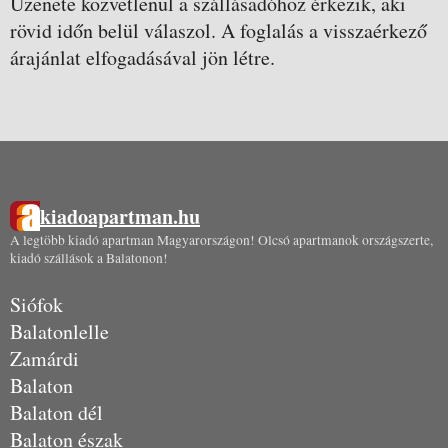
Üzenete közvetlenül a szállásadóhoz érkezik, aki
rövid időn belül válaszol. A foglalás a visszaérkező
árajánlat elfogadásával jön létre.
kiadoapartman.hu
A legtöbb kiadó apartman Magyarországon! Olcsó apartmanok országszerte,
kiadó szállások a Balatonon!
Siófok
Balatonlelle
Zamárdi
Balaton
Balaton dél
Balaton észak