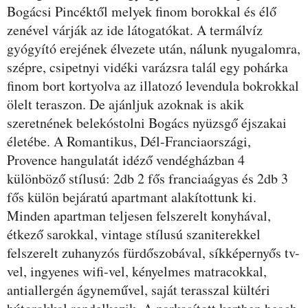
Bogácsi Pincéktől melyek finom borokkal és élő
zenével várják az ide látogatókat. A termálvíz
gyógyító erejének élvezete után, nálunk nyugalomra,
szépre, csipetnyi vidéki varázsra talál egy pohárka
finom bort kortyolva az illatozó levendula bokrokkal
ölelt teraszon. De ajánljuk azoknak is akik
szeretnének belekóstolni Bogács nyüzsgő éjszakai
életébe. A Romantikus, Dél-Franciaországi,
Provence hangulatát idéző vendégházban 4
különböző stílusú: 2db 2 fős franciaágyas és 2db 3
fős külön bejáratú apartmant alakítottunk ki.
Minden apartman teljesen felszerelt konyhával,
étkező sarokkal, vintage stílusú szaniterekkel
felszerelt zuhanyzós fürdőszobával, síkképernyős tv-
vel, ingyenes wifi-vel, kényelmes matracokkal,
antiallergén ágyneművel, saját terasszal kültéri