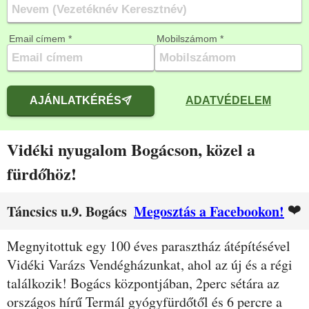
Email címem *
Mobilszámom *
AJÁNLATKÉRÉS
ADATVÉDELEM
Vidéki nyugalom Bogácson, közel a
fürdőhöz!
❤️
Táncsics u.9. Bogács
Megosztás a Facebookon!
Leírás
Megnyitottuk egy 100 éves parasztház átépítésével
Vidéki Varázs Vendégházunkat, ahol az új és a régi
találkozik! Bogács központjában, 2perc sétára az
országos hírű Termál gyógyfürdőtől és 6 percre a