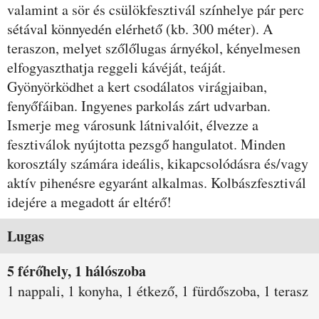
valamint a sör és csülökfesztivál színhelye pár perc
sétával könnyedén elérhető (kb. 300 méter). A
teraszon, melyet szőlőlugas árnyékol, kényelmesen
elfogyaszthatja reggeli kávéját, teáját.
Gyönyörködhet a kert csodálatos virágjaiban,
fenyőfáiban. Ingyenes parkolás zárt udvarban.
Ismerje meg városunk látnivalóit, élvezze a
fesztiválok nyújtotta pezsgő hangulatot. Minden
korosztály számára ideális, kikapcsolódásra és/vagy
aktív pihenésre egyaránt alkalmas. Kolbászfesztivál
idejére a megadott ár eltérő!
Szobák és árak
Lugas
5 férőhely, 1 hálószoba
1 nappali, 1 konyha, 1 étkező, 1 fürdőszoba, 1 terasz