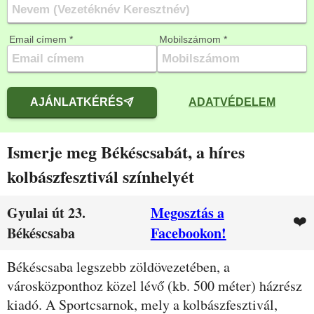
Email címem *
Mobilszámom *
AJÁNLATKÉRÉS
ADATVÉDELEM
Ismerje meg Békéscsabát, a híres
kolbászfesztivál színhelyét
Gyulai út 23.
Megosztás a
❤️
Békéscsaba
Facebookon!
Leírás
Békéscsaba legszebb zöldövezetében, a
városközponthoz közel lévő (kb. 500 méter) házrész
kiadó. A Sportcsarnok, mely a kolbászfesztivál,