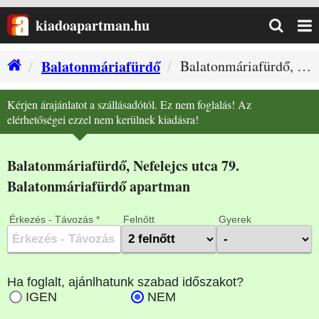
kiadoapartman.hu
Balatonmáriafürdő
Balatonmáriafürdő, Nefelejcs utca 79. (Balatonmáriafürdő szállás)
Kérjen árajánlatot a szállásadótól. Ez nem foglalás! Az
elérhetőségei ezzel nem kerülnek kiadásra!
Balatonmáriafürdő, Nefelejcs utca 79.
Balatonmáriafürdő apartman
Érkezés - Távozás *
Felnőtt
Gyerek