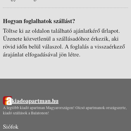
Hogyan foglalhatok szállást?
Töltse ki az oldalon található ajánlatkérő űrlapot.
Üzenete közvetlenül a szállásadóhoz érkezik, aki
rövid időn belül válaszol. A foglalás a visszaérkező
árajánlat elfogadásával jön létre.
kiadoapartman.hu
A legtöbb kiadó apartman Magyarországon! Olcsó apartmanok országszerte,
kiadó szállások a Balatonon!
Siófok