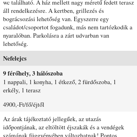
wc található. A ház mellett nagy méretű fedett terasz
áll rendelkezésre. A kertben, grillezés és
bográcsozási lehetőség van. Egyszerre egy
családot/csoportot fogadunk, más nem tartózkodik a
nyaralóban. Parkolásra a zárt udvarban van
lehetőség.
Szobák és árak
Nefelejcs
9 férőhely, 3 hálószoba
1 nappali, 1 konyha, 1 étkező, 2 fürdőszoba, 1
erkély, 1 terasz
4900,-Ft/fő/éjtől
Az árak tájékoztató jellegűek, az utazás
időpontjának, az eltöltött éjszakák és a vendégek
számának függvényében változhatnak! Pontos