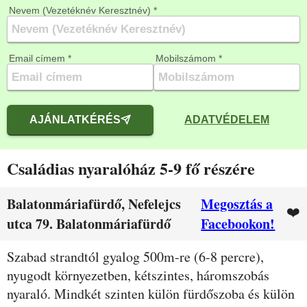
Nevem (Vezetéknév Keresztnév) *
Email címem *
Mobilszámom *
AJÁNLATKÉRÉS
ADATVÉDELEM
Családias nyaralóház 5-9 fő részére
Balatonmáriafürdő, Nefelejcs
Megosztás a
❤️
utca 79. Balatonmáriafürdő
Facebookon!
Leírás
Szabad strandtól gyalog 500m-re (6-8 percre),
nyugodt környezetben, kétszintes, háromszobás
nyaraló. Mindkét szinten külön fürdőszoba és külön