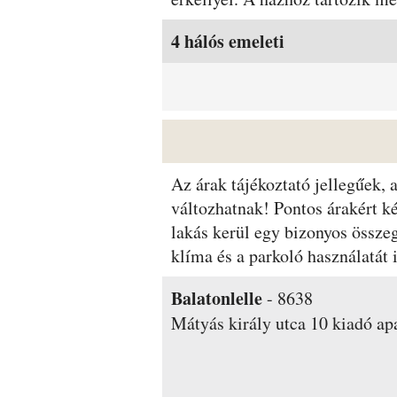
Szobák és árak
4 hálós emeleti
Az árak tájékoztató jellegűek,
változhatnak! Pontos árakért k
lakás kerül egy bizonyos össze
klíma és a parkoló használatá
Balatonlelle
-
8638
Mátyás király utca 10
kiadó ap