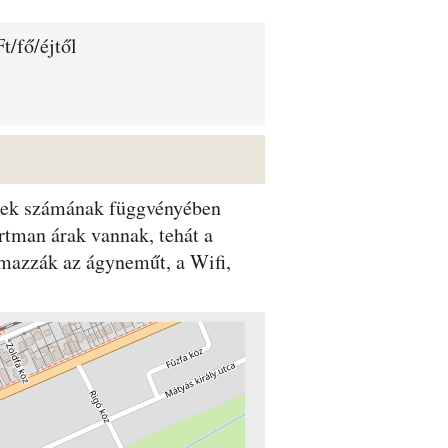
t/fő/éjtől
dégek számának függvényében
rtman árak vannak, tehát a
lmazzák az ágyneműt, a Wifi,