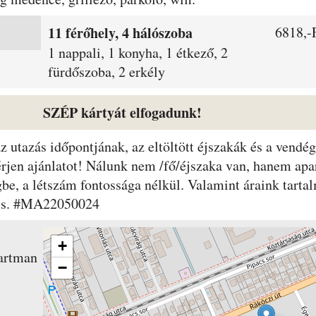
11 férőhely, 4 hálószoba
6818,-F
1 nappali, 1 konyha, 1 étkező, 2
fürdőszoba, 2 erkély
SZÉP kártyát elfogadunk!
 az utazás időpontjának, az eltöltött éjszakák és a ven
érjen ajánlatot! Nálunk nem /fő/éjszaka van, hanem apa
gbe, a létszám fontossága nélkül. Valamint áraink tarta
t is. #MA22050024
+
artman
−