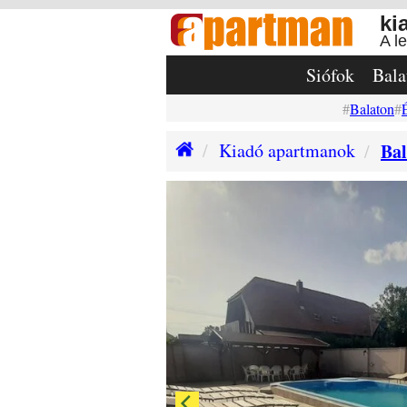
ki
A l
Siófok
Bala
Balaton
Kiadó apartmanok
Bal