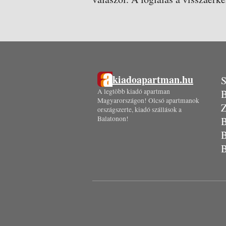
kiadoapartman.hu
S
A legtöbb kiadó apartman
B
Magyarországon! Olcsó apartmanok
Z
országszerte, kiadó szállások a
Balatonon!
B
B
B