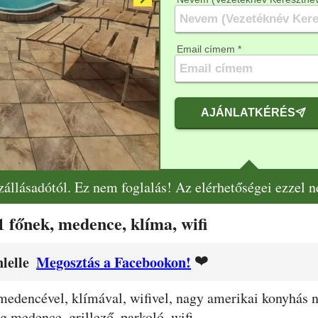
Email címem *
AJÁNLATKÉRÉS
szállásadótól. Ez nem foglalás! Az elérhetőségei ezzel 
 főnek, medence, klíma, wifi
❤️
lelle
Megosztás a Facebookon!
medencével, klímával, wifivel, nagy amerikai konyhás n
g medence, grillező, parkoló, wifi.