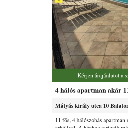
Kérjen árajánlatot a 
4 hálós apartman akár 11
Mátyás király utca 10 Balaton
Leírás
11 fős, 4 hálószobás apartman 
erkéllyel. A házhoz tartozik mé