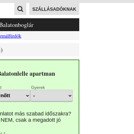
SZÁLLÁSADÓKNAK
Balatonboglár
rmálfürdők
s)
Balatonlelle apartman
t
Gyerek
) *