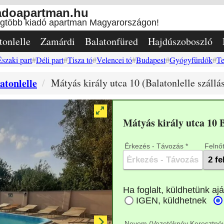
adoapartman.hu
egtöbb kiadó apartman Magyarországon!
tonlelle
Zamárdi
Balatonfüred
Hajdúszoboszló
Északi part
Déli part
Tisza tó
Velencei tó
Budapest
Gyógyfürdők
Te
atonlelle
Mátyás király utca 10 (Balatonlelle szállá
Mátyás király utca 10 
Érkezés - Távozás *
Felnőt
Nevem (Vezetéknév Keresztnév