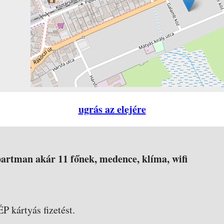
ugrás az elejére
partman akár 11 főnek, medence, klíma, wifi
ÉP kártyás fizetést.