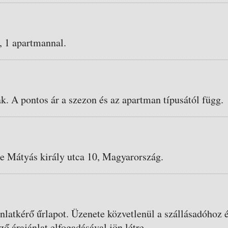
, 1 apartmannal.
ak. A pontos ár a szezon és az apartman típusától függ.
le Mátyás király utca 10, Magyarország.
ánlatkérő űrlapot. Üzenete közvetlenül a szállásadóhoz é
ző árajánlat elfogadásával jön létre.