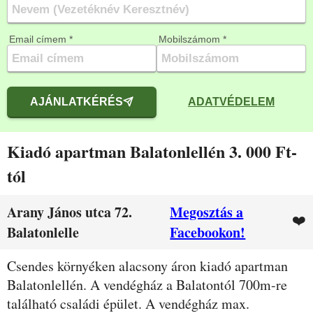
Email címem *
Mobilszámom *
AJÁNLATKÉRÉS
ADATVÉDELEM
Kiadó apartman Balatonlellén 3. 000 Ft-
tól
Arany János utca 72.
Megosztás a
❤️
Balatonlelle
Facebookon!
Leírás
Csendes környéken alacsony áron kiadó apartman
Balatonlellén. A vendégház a Balatontól 700m-re
található családi épület. A vendégház max.