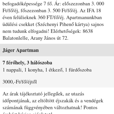
befogadóképessége 7 fő. Ár: előszezonban 3. 000
Ft/fő/éj, főszezonban 3. 500 Ft/fő/éj. Az IFA 18
éven felülieknek 360 FT/fő/éj. Apartmanunkban
üdülési csekket (Széchenyi Pihenő kártya) sajnos
nem tudunk elfogadni! Elérhetőségek: 8638
Balatonlelle, Arany János út 72.
Szobák és árak
Jáger Apartman
7 férőhely, 3 hálószoba
1 nappali, 1 konyha, 1 étkező, 1 fürdőszoba
3000,-Ft/fő/éjtől
Az árak tájékoztató jellegűek, az utazás
időpontjának, az eltöltött éjszakák és a vendégek
számának függvényében változhatnak! Pontos