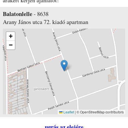
árakért kérjen ajánlatot!
Balatonlelle
-
8638
Arany János utca 72.
kiadó apartman
+
−
Leaflet
|
© OpenStreetMap contributors
ugrás az elejére