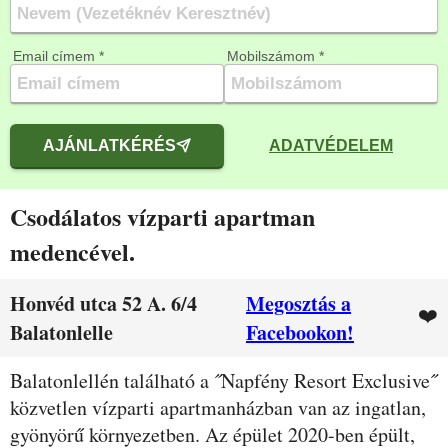
Email címem *
Mobilszámom *
AJÁNLATKÉRÉS
ADATVÉDELEM
Csodálatos vízparti apartman
medencével.
Honvéd utca 52 A. 6/4
Megosztás a
❤️
Balatonlelle
Facebookon!
Leírás
Balatonlellén található a ˝Napfény Resort Exclusive˝
közvetlen vízparti apartmanházban van az ingatlan,
gyönyörű környezetben. Az épület 2020-ben épült,