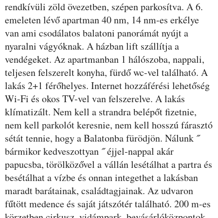
rendkívüli zöld övezetben, szépen parkosítva. A 6.
emeleten lévő apartman 40 nm, 14 nm-es erkélye
van ami csodálatos balatoni panorámát nyújt a
nyaralni vágyóknak. A házban lift szállítja a
vendégeket. Az apartmanban 1 hálószoba, nappali,
teljesen felszerelt konyha, fürdő wc-vel található. A
lakás 2+1 férőhelyes. Internet hozzáférési lehetőség
Wi-Fi és okos TV-vel van felszerelve. A lakás
klímatizált. Nem kell a strandra belépőt fizetnie,
nem kell parkolót keresnie, nem kell hosszú fárasztó
sétát tennie, hogy a Balatonba fürödjön. Nálunk ˝
bármikor kedveszottyan ˝ éjjel-nappal akár
papucsba, törölközővel a vállán lesétálhat a partra és
besétálhat a vízbe és onnan integethet a lakásban
maradt barátainak, családtagjainak. Az udvaron
fűtött medence és saját játszótér található. 200 m-es
körzetben cirkusz, vidámpark, bevásárlóközpontok,