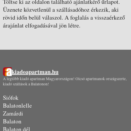
Töltse ki az oldalon található ajánlatkérő űrlapot.
Üzenete közvetlenül a szállásadóhoz érkezik, aki
rövid időn belül válaszol. A foglalás a visszaérkező
árajánlat elfogadásával jön létre.
kiadoapartman.hu
A legtöbb kiadó apartman Magyarországon! Olcsó apartmanok országszerte,
kiadó szállások a Balatonon!
Siófok
Balatonlelle
Zamárdi
Balaton
Balaton dél