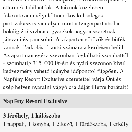
éttermek találhatóak. A házunk közelében
fokozatosan mélyülő homokos különleges
partszakasz is van olyan mint a tengerpart ahol a
bokáig érő vízben a gyerekek nagyon szeretnek
játszani és pancsolni. A vízparton sörözők és büfék
vannak. Parkolás: 1 autó számára a kerítésen belül.
Az apartman egész szezonban foglalható szombattól
- szombatig 315. 000 Ft-ért és nyári szezonon kívül
kedvezmény vehető igénybe időponttól függően. A
Napfény Resort Exclusive szeretettel várja Önt és
szép helyen nyaralni vágyó családját illetve barátait!
Szobák és árak
Napfény Resort Exclusive
3 férőhely, 1 hálószoba
1 nappali, 1 konyha, 1 étkező, 1 fürdőszoba, 1 erkély