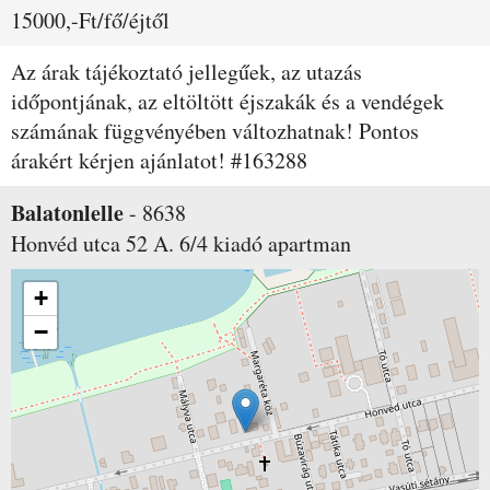
15000,-Ft/fő/éjtől
Az árak tájékoztató jellegűek, az utazás
időpontjának, az eltöltött éjszakák és a vendégek
számának függvényében változhatnak! Pontos
árakért kérjen ajánlatot! #163288
Balatonlelle
-
8638
Honvéd utca 52 A. 6/4
kiadó apartman
+
−