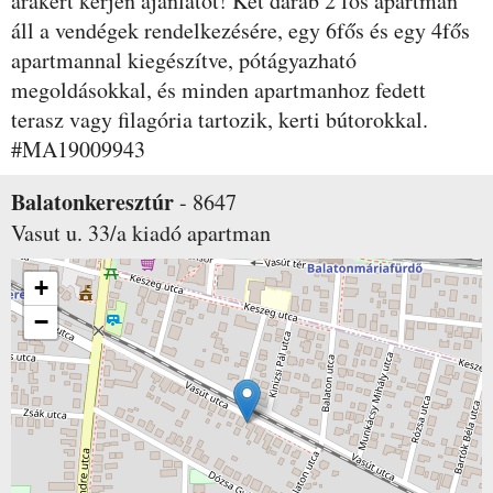
árakért kérjen ajánlatot! Két darab 2 fős apartman
áll a vendégek rendelkezésére, egy 6fős és egy 4fős
apartmannal kiegészítve, pótágyazható
megoldásokkal, és minden apartmanhoz fedett
terasz vagy filagória tartozik, kerti bútorokkal.
#MA19009943
Balatonkeresztúr
-
8647
Vasut u. 33/a
kiadó apartman
+
−