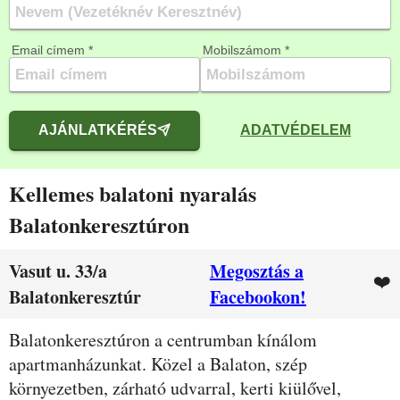
Email címem *
Mobilszámom *
AJÁNLATKÉRÉS
ADATVÉDELEM
Kellemes balatoni nyaralás
Balatonkeresztúron
Vasut u. 33/a
Megosztás a
❤️
Balatonkeresztúr
Facebookon!
Leírás
Balatonkeresztúron a centrumban kínálom
apartmanházunkat. Közel a Balaton, szép
környezetben, zárható udvarral, kerti kiülővel,