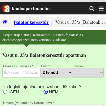
kiadoapartman.hu
Balatonkeresztúr
Vasut u. 33/a (Balatonkeresztúr szállás)
Kérjen árajánlatot a szállásadótól. Ez nem foglalás! Az
elérhetőségei ezzel nem kerülnek kiadásra!
Vasut u. 33/a Balatonkeresztúr apartman
Érkezés - Távozás *
Felnőtt
Gyerek
Nevem (Vezetéknév Keresztnév) *