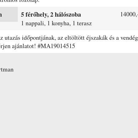
n
5 férőhely, 2 hálószoba
14000,-
1 nappali, 1 konyha, 1 terasz
 az utazás időpontjának, az eltöltött éjszakák és a ven
kérjen ajánlatot! #MA19014515
rtman