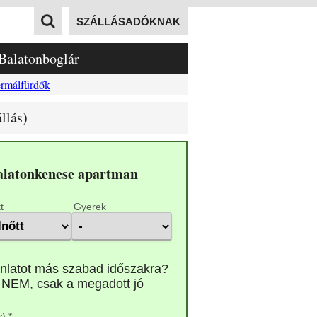
SZÁLLÁSADÓKNAK
Balatonboglár
rmálfürdők
llás)
Balatonkenese apartman
t
Gyerek
) *