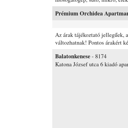
Szobák és árak
Prémium Orchidea Apartma
Az árak tájékoztató jellegűek,
változhatnak! Pontos árakért 
Balatonkenese
-
8174
Katona József utca 6
kiadó apa