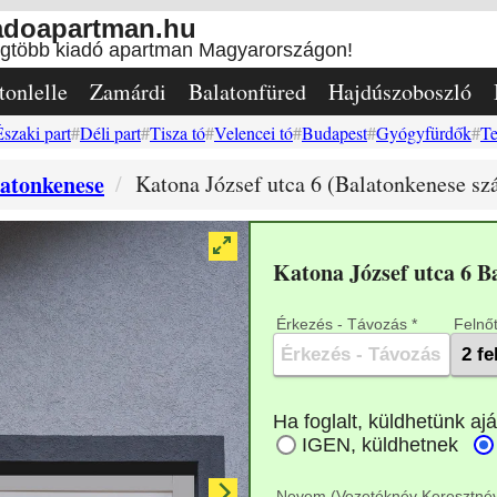
adoapartman.hu
egtöbb kiadó apartman Magyarországon!
tonlelle
Zamárdi
Balatonfüred
Hajdúszoboszló
Északi part
Déli part
Tisza tó
Velencei tó
Budapest
Gyógyfürdők
Te
atonkenese
Katona József utca 6 (Balatonkenese szá
Katona József utca 6 
Érkezés - Távozás *
Felnőt
Nevem (Vezetéknév Keresztnév