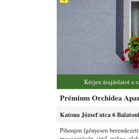
Kérjen árajánlatot a 
Prémium Orchidea Apa
Katona József utca 6 Balaton
Leírás
Pihenjen ígényesen berendezett
mosogatógép, sütő, mikro, ele