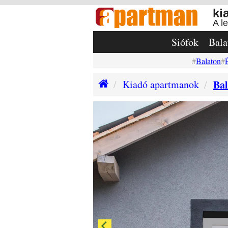
ki
A l
Siófok
Bala
Balaton
Kiadó apartmanok
Bal