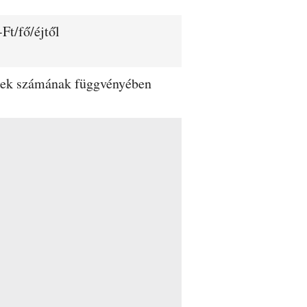
Ft/fő/éjtől
dégek számának függvényében