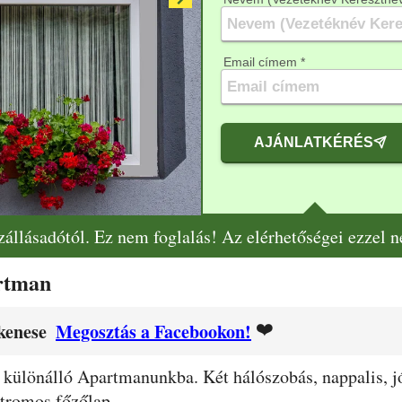
Email címem *
AJÁNLATKÉRÉS
szállásadótól. Ez nem foglalás! Az elérhetőségei ezzel 
rtman
❤️
kenese
Megosztás a Facebookon!
 különálló Apartmanunkba. Két hálószobás, nappalis, jó
ktromos főzőlap.