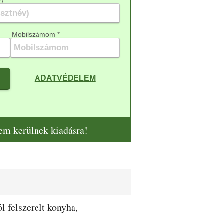
Mobilszámom *
ADATVÉDELEM
nem kerülnek kiadásra!
l felszerelt konyha,