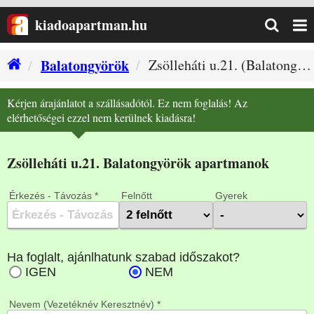
kiadoapartman.hu
Balatongyörök
Zsölleháti u.21. (Balatongyörök szállás)
apartman 4 vendég részére hálószoba 1
Kérjen árajánlatot a szállásadótól. Ez nem foglalás! Az
elérhetőségei ezzel nem kerülnek kiadásra!
Zsölleháti u.21. Balatongyörök apartmanok
Érkezés - Távozás *
Felnőtt
Gyerek
Nevem (Vezetéknév Keresztnév) *