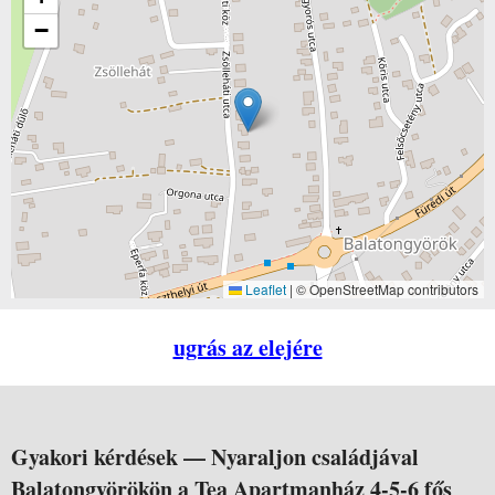
−
Leaflet
|
© OpenStreetMap contributors
ugrás az elejére
Gyakori kérdések —
Nyaraljon családjával
Balatongyörökön a Tea Apartmanház 4-5-6 fős