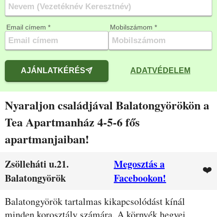
Email címem *
Mobilszámom *
AJÁNLATKÉRÉS
ADATVÉDELEM
Nyaraljon családjával Balatongyörökön a
Tea Apartmanház 4-5-6 fős
apartmanjaiban!
Zsölleháti u.21.
Megosztás a
❤️
Balatongyörök
Facebookon!
Leírás
Balatongyörök tartalmas kikapcsolódást kínál
minden korosztály számára. A környék hegyei