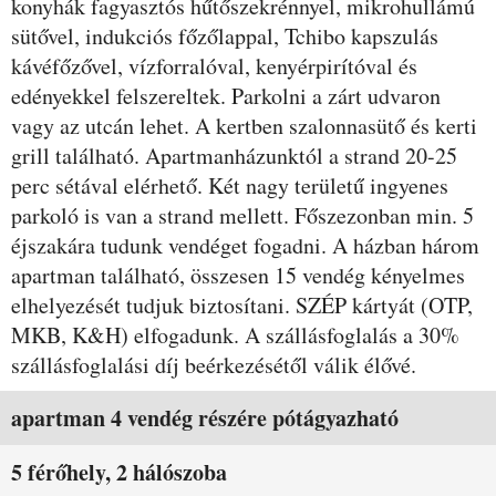
konyhák fagyasztós hűtőszekrénnyel, mikrohullámú
sütővel, indukciós főzőlappal, Tchibo kapszulás
kávéfőzővel, vízforralóval, kenyérpirítóval és
edényekkel felszereltek. Parkolni a zárt udvaron
vagy az utcán lehet. A kertben szalonnasütő és kerti
grill található. Apartmanházunktól a strand 20-25
perc sétával elérhető. Két nagy területű ingyenes
parkoló is van a strand mellett. Főszezonban min. 5
éjszakára tudunk vendéget fogadni. A házban három
apartman található, összesen 15 vendég kényelmes
elhelyezését tudjuk biztosítani. SZÉP kártyát (OTP,
MKB, K&H) elfogadunk. A szállásfoglalás a 30%
szállásfoglalási díj beérkezésétől válik élővé.
Szobák és árak
apartman 4 vendég részére pótágyazható
5 férőhely, 2 hálószoba