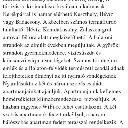
túrázásra, kirándulásra kiválóan alkalmasak.
Kerékpárral is hamar elérhető Keszthely, Hévíz
vagy Badacsony. A közelben számos termálfürdő
található: Hévíz, Kehidakustány, Zalaszentgrót
autóval fél óra alatt megközelíthető. A balatoni
strandok az elmúlt években megújultak. A györöki
strandon gyermekmedence, vízicsúszda és
kölcsönző várja a vendégeket. Számos történelmi
emlék és a Balaton-felvidék természeti csodái adnak
felejthetetlen élményt az itt nyaraló vendégeknek.
Nyaralásukhoz két és három szobás családi
apartmanjainkat ajánljuk. Apartmanjaink kellemes
hőmérsékletét klímaberendezéssel biztosítjuk. A
házban ingyenes WiFi-re lehet csatlakozni. A két
szobás apartmanok fedett erkéllyel, a három
hálószobás apartman fedett terasszal rendelkezik. A