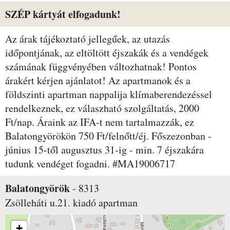
SZÉP kártyát elfogadunk!
Az árak tájékoztató jellegűek, az utazás
időpontjának, az eltöltött éjszakák és a vendégek
számának függvényében változhatnak! Pontos
árakért kérjen ajánlatot! Az apartmanok és a
földszinti apartman nappalija klímaberendezéssel
rendelkeznek, ez válaszható szolgáltatás, 2000
Ft/nap. Áraink az IFA-t nem tartalmazzák, ez
Balatongyörökön 750 Ft/felnőtt/éj. Főszezonban -
június 15-től augusztus 31-ig - min. 7 éjszakára
tudunk vendéget fogadni. #MA19006717
Balatongyörök
-
8313
Zsölleháti u.21.
kiadó apartman
+