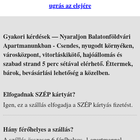
ugrás az elejére
Gyakori kérdések —
Nyaraljon Balatonföldvári
Apartmanunkban - Csendes, nyugodt környéken,
városközpont, vitorláskikötő, hajóállomás és
szabad strand 5 perc sétával elérhető. Éttermek,
bárok, bevásárlási lehetőség a közelben.
Elfogadnak SZÉP kártyát?
Igen, ez a szállás elfogadja a SZÉP kártyás fizetést.
Hány férőhelyes a szállás?
A szállás összesen 6 férőhelyes, 1 apartmannal.