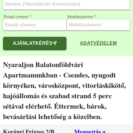
Email címem *
Mobilszámom *
AJÁNLATKÉRÉS
ADATVÉDELEM
Nyaraljon Balatonföldvári
Apartmanunkban - Csendes, nyugodt
környéken, városközpont, vitorláskikötő,
hajóállomás és szabad strand 5 perc
sétával elérhető. Éttermek, bárok,
bevásárlási lehetőség a közelben.
Korányi Frigyes 2/B
Megosztás a