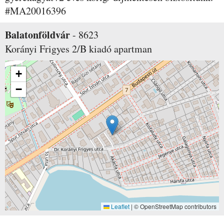
#MA20016396
Balatonföldvár
-
8623
Korányi Frigyes 2/B
kiadó apartman
+
−
Leaflet
|
© OpenStreetMap contributors