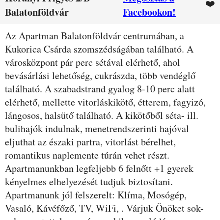
❤️
Balatonföldvár
Facebookon!
Leírás
Az Apartman Balatonföldvár centrumában, a
Kukorica Csárda szomszédságában található. A
városközpont pár perc sétával elérhető, ahol
bevásárlási lehetőség, cukrászda, több vendéglő
található. A szabadstrand gyalog 8-10 perc alatt
elérhető, mellette vitorláskikötő, étterem, fagyizó,
lángosos, halsütő található. A kikötőből séta- ill.
bulihajók indulnak, menetrendszerinti hajóval
eljuthat az északi partra, vitorlást bérelhet,
romantikus naplemente túrán vehet részt.
Apartmanunkban legfeljebb 6 felnőtt +1 gyerek
kényelmes elhelyezését tudjuk biztosítani.
Apartmanunk jól felszerelt: Klíma, Mosógép,
Vasaló, Kávéfőző, TV, WiFi, . Várjuk Önöket sok-