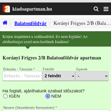
kiadoapartman.hu
Balatonföldvár
Korányi Frigyes 2/B (Balatonföldvár szállás)
Kérjen árajánlatot a szállásadótól. Ez nem foglalás! Az
elérhetőségei ezzel nem kerülnek kiadásra!
Korányi Frigyes 2/B Balatonföldvár apartman
Érkezés - Távozás *
Felnőtt
Gyerek
Nevem (Vezetéknév Keresztnév) *