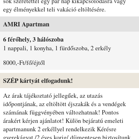
sok szeretettel egy pár nap kikapcsolódásra vagy
egy élményekkel teli vakáció eltöltésére.
Szobák és árak
AMRI Apartman
6 férőhely, 3 hálószoba
1 nappali, 1 konyha, 1 fürdőszoba, 2 erkély
8000,-Ft/fő/éjtől
SZÉP kártyát elfogadunk!
Az árak tájékoztató jellegűek, az utazás
időpontjának, az eltöltött éjszakák és a vendégek
számának függvényében változhatnak! Pontos
árakért kérjen ajánlatot! Külön bejáratú emeleti
apartmanunk 2 erkéllyel rendelkezik Kérésre
gyerekágyat /2 éves korig/ díjmentesen biztosítunk.