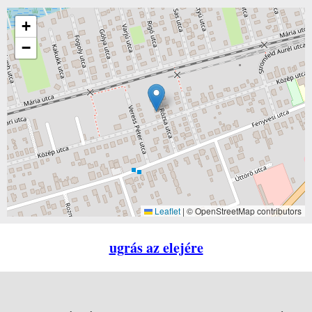
+
−
Leaflet
|
© OpenStreetMap contributors
ugrás az elejére