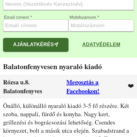
Email címem *
Mobilszámom *
AJÁNLATKÉRÉS
ADATVÉDELEM
Balatonfenyvesen nyaraló kiadó
Rózsa u.8.
Megosztás a
❤️
Balatonfenyves
Facebookon!
Leírás
Önálló, különálló nyaraló kiadó 3-5 fő részére. Két
szoba, nappali, fürdő és konyha. Nagy kert,
grillezési és bográcsozási lehetőség. Csendes
környezet, bolt a másik utca elején. Szabadstrand a