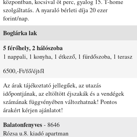
központban, kocsival öt perc, gyalog 15. T-home
szolgáltatás. A nyaraló bérleti díja 20 ezer
forint/nap.
Szobák és árak
Boglárka lak
5 férőhely, 2 hálószoba
1 nappali, 1 konyha, 1 étkező, 1 fürdőszoba, 1 terasz
6500,-Ft/fő/éjtől
Az árak tájékoztató jellegűek, az utazás
időpontjának, az eltöltött éjszakák és a vendégek
számának függvényében változhatnak! Pontos
árakért kérjen ajánlatot!
Balatonfenyves
-
8646
Rózsa u.8.
kiadó apartman