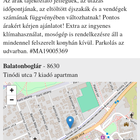
Az árak tájékoztató jellegűek, az utazás
időpontjának, az eltöltött éjszakák és a vendégek
számának függvényében változhatnak! Pontos
árakért kérjen ajánlatot! Extra az ingyenes
klímahasználat, mosógép is rendelkezésre áll a
mindennel felszerelt konyhán kívül. Parkolás az
udvarban. #MA19005369
Balatonboglár
-
8630
Tinódi utca 7
kiadó apartman
+
−