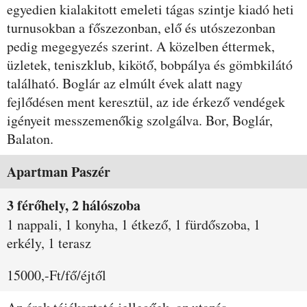
egyedien kialakitott emeleti tágas szintje kiadó heti
turnusokban a főszezonban, elő és utószezonban
pedig megegyezés szerint. A közelben éttermek,
üzletek, teniszklub, kikötő, bobpálya és gömbkilátó
található. Boglár az elmúlt évek alatt nagy
fejlődésen ment keresztül, az ide érkező vendégek
igényeit messzemenőkig szolgálva. Bor, Boglár,
Balaton.
Szobák és árak
Apartman Paszér
3 férőhely, 2 hálószoba
1 nappali, 1 konyha, 1 étkező, 1 fürdőszoba, 1
erkély, 1 terasz
15000,-Ft/fő/éjtől