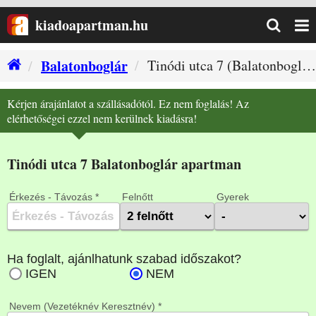
kiadoapartman.hu
Balatonboglár
Tinódi utca 7 (Balatonboglár szállás)
Kérjen árajánlatot a szállásadótól. Ez nem foglalás! Az
elérhetőségei ezzel nem kerülnek kiadásra!
Tinódi utca 7 Balatonboglár apartman
Érkezés - Távozás *
Felnőtt
Gyerek
Nevem (Vezetéknév Keresztnév) *