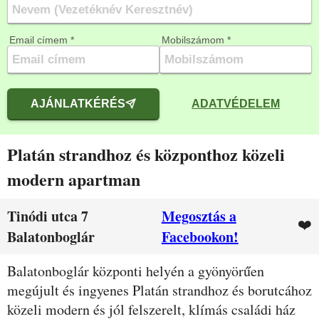
Email címem *
Mobilszámom *
AJÁNLATKÉRÉS
ADATVÉDELEM
Platán strandhoz és központhoz közeli
modern apartman
Tinódi utca 7
Megosztás a
❤️
Balatonboglár
Facebookon!
Leírás
Balatonboglár központi helyén a gyönyörűen
megújult és ingyenes Platán strandhoz és borutcához
közeli modern és jól felszerelt, klímás családi ház