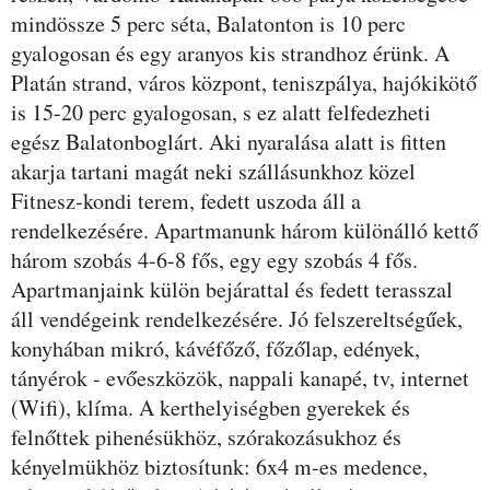
mindössze 5 perc séta, Balatonton is 10 perc
gyalogosan és egy aranyos kis strandhoz érünk. A
Platán strand, város központ, teniszpálya, hajókikötő
is 15-20 perc gyalogosan, s ez alatt felfedezheti
egész Balatonboglárt. Aki nyaralása alatt is fitten
akarja tartani magát neki szállásunkhoz közel
Fitnesz-kondi terem, fedett uszoda áll a
rendelkezésére. Apartmanunk három különálló kettő
három szobás 4-6-8 fős, egy egy szobás 4 fős.
Apartmanjaink külön bejárattal és fedett terasszal
áll vendégeink rendelkezésére. Jó felszereltségűek,
konyhában mikró, kávéfőző, főzőlap, edények,
tányérok - evőeszközök, nappali kanapé, tv, internet
(Wifi), klíma. A kerthelyiségben gyerekek és
felnőttek pihenésükhöz, szórakozásukhoz és
kényelmükhöz biztosítunk: 6x4 m-es medence,