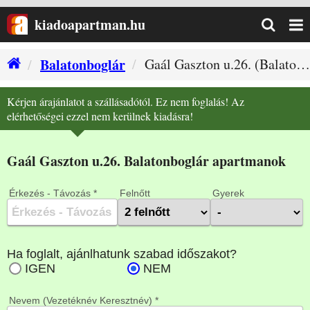
kiadoapartman.hu
Balatonboglár
Gaál Gaszton u.26. (Balatonboglár szállás)
Kérjen árajánlatot a szállásadótól. Ez nem foglalás! Az
elérhetőségei ezzel nem kerülnek kiadásra!
Gaál Gaszton u.26. Balatonboglár apartmanok
Érkezés - Távozás *
Felnőtt
Gyerek
Nevem (Vezetéknév Keresztnév) *