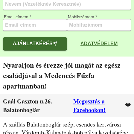
Email címem *
Mobilszámom *
AJÁNLATKÉRÉS
ADATVÉDELEM
Nyaraljon és érezze jól magát az egész
családjával a Medencés Fűzfa
apartmanban!
Gaál Gaszton u.26.
Megosztás a
❤️
Balatonboglár
Facebookon!
Leírás
A szállás Balatonboglár szép, csendes kertvárosi
részén, Várdomb-Kalandpak-bob pálya közelségébe