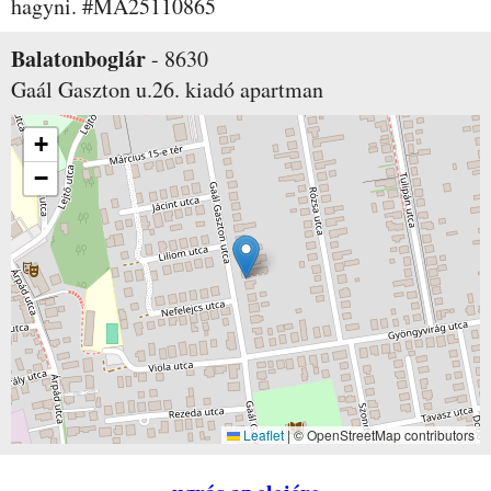
hagyni. #MA25110865
Balatonboglár
-
8630
Gaál Gaszton u.26.
kiadó apartman
+
−
Leaflet
|
© OpenStreetMap contributors