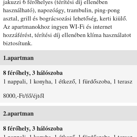
jakuzzi 6 férőhelyes (térítési díj ellenében
használható), napozóágy, trambulin, ping-pong
asztal, grill és bográcsozási lehetőség, kerti kiülő.
Az apartmanokhoz ingyen WI-Fi és internet
hozzáférést, térítési díj ellenében klíma használatot
biztosítunk.
Szobák és árak
1.apartman
8 férőhely, 3 hálószoba
1 nappali, 1 konyha, 1 étkező, 1 fürdőszoba, 1 terasz
8000,-Ft/fő/éjtől
2.apartman
8 férőhely, 3 hálószoba
1 nappali, 1 konyha, 1 étkező, 1 fürdőszoba, 1 terasz