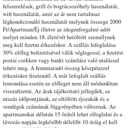
felszerelések, grill és bográcsozóhely használatát,
wifi használatát, amit az ár nem tartalmaz
légkondicionáló használatát melynek összege 2000
Ft/Apartman/Éj illetve az idegenforgalmi adót
melyet minden 18. életévét betöltött személynek
meg kell fizetni érkezéskor. A szállás lefoglalása
30% előleg befizetésével válik véglegessé, a fizetést
postai csekken vagy banki számlára való utalással
teheti meg. A fennmaradó összeg készpénzzel
érkezéskor fizetendő. A már lefoglalt szállás
lemondása esetén az előleget nem áll módunkban
visszafizetni. Az árak tájékoztató jellegűek, az
utazás időpontjának, az eltöltött éjszakák és a
vendégek számának függvényében változnak. Az
apartmanokat délután 15 órától lehet elfoglalni és a
távozás napján legkésőbb délelőtt 10 óráig el kell