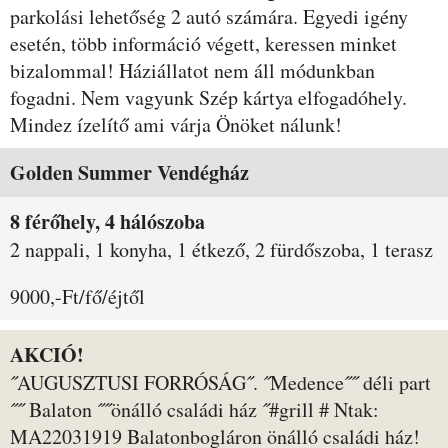
parkolási lehetőség 2 autó számára. Egyedi igény
esetén, több információ végett, keressen minket
bizalommal! Háziállatot nem áll módunkban
fogadni. Nem vagyunk Szép kártya elfogadóhely.
Mindez ízelítő ami várja Önöket nálunk!
Szobák és árak
Golden Summer Vendégház
8 férőhely, 4 hálószoba
2 nappali, 1 konyha, 1 étkező, 2 fürdőszoba, 1 terasz
9000,-Ft/fő/éjtől
AKCIÓ!
˝AUGUSZTUSI FORRÓSÁG˝. ˝Medence˝˝ déli part
˝˝ Balaton ˝˝önálló családi ház ˝#grill # Ntak:
MA22031919 Balatonbogláron önálló családi ház!