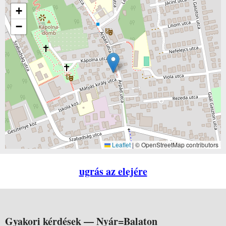
+
−
Leaflet
|
© OpenStreetMap contributors
ugrás az elejére
Gyakori kérdések —
Nyár=Balaton