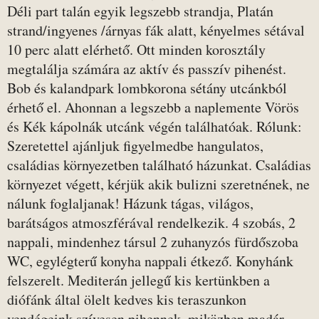
Déli part talán egyik legszebb strandja, Platán
strand/ingyenes /árnyas fák alatt, kényelmes sétával
10 perc alatt elérhető. Ott minden korosztály
megtalálja számára az aktív és passzív pihenést.
Bob és kalandpark lombkorona sétány utcánkból
érhető el. Ahonnan a legszebb a naplemente Vörös
és Kék kápolnák utcánk végén találhatóak. Rólunk:
Szeretettel ajánljuk figyelmedbe hangulatos,
családias környezetben található házunkat. Családias
környezet végett, kérjük akik bulizni szeretnének, ne
nálunk foglaljanak! Házunk tágas, világos,
barátságos atmoszférával rendelkezik. 4 szobás, 2
nappali, mindenhez társul 2 zuhanyzós fürdőszoba
WC, egylégterű konyha nappali étkező. Konyhánk
felszerelt. Mediterán jellegű kis kertünkben a
diófánk által ölelt kedves kis teraszunkon
vendégeink szívesen pihennek, miközben madár