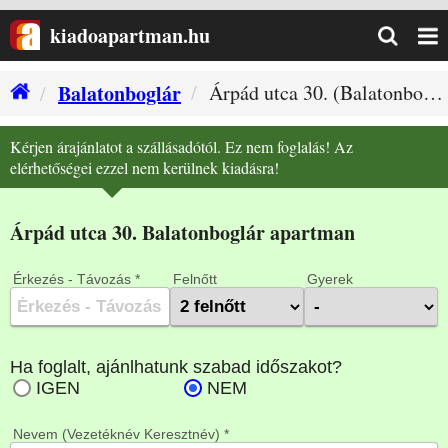
kiadoapartman.hu
Balatonboglár
Árpád utca 30. (Balatonboglár szállás)
Ház
Kérjen árajánlatot a szállásadótól. Ez nem foglalás! Az
elérhetőségei ezzel nem kerülnek kiadásra!
Árpád utca 30. Balatonboglár apartman
Érkezés - Távozás *
Felnőtt
Gyerek
Nevem (Vezetéknév Keresztnév) *