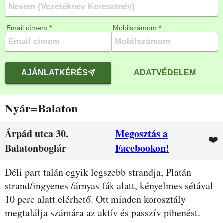
Email címem *
Mobilszámom *
AJÁNLATKÉRÉS
ADATVÉDELEM
Nyár=Balaton
Árpád utca 30.
Megosztás a
❤️
Balatonboglár
Facebookon!
Leírás
Déli part talán egyik legszebb strandja, Platán
strand/ingyenes /árnyas fák alatt, kényelmes sétával
10 perc alatt elérhető. Ott minden korosztály
megtalálja számára az aktív és passzív pihenést.