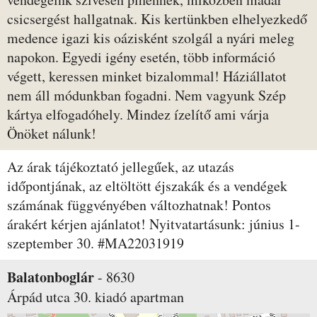
csicsergést hallgatnak. Kis kertünkben elhelyezkedő
medence igazi kis oázisként szolgál a nyári meleg
napokon. Egyedi igény esetén, több információ
végett, keressen minket bizalommal! Háziállatot
nem áll módunkban fogadni. Nem vagyunk Szép
kártya elfogadóhely. Mindez ízelítő ami várja
Önöket nálunk!
Az árak tájékoztató jellegűek, az utazás
időpontjának, az eltöltött éjszakák és a vendégek
számának függvényében változhatnak! Pontos
árakért kérjen ajánlatot! Nyitvatartásunk: június 1-
szeptember 30. #MA22031919
Balatonboglár
-
8630
Árpád utca 30.
kiadó apartman