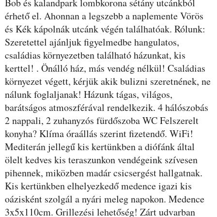
Bob és kalandpark lombkorona sétány utcánkból
érhető el. Ahonnan a legszebb a naplemente Vörös
és Kék kápolnák utcánk végén találhatóak. Rólunk:
Szeretettel ajánljuk figyelmedbe hangulatos,
családias környezetben található házunkat, kis
kerttel! . Önálló ház, más vendég nélkül! Családias
környezet végett, kérjük akik bulizni szeretnének, ne
nálunk foglaljanak! Házunk tágas, világos,
barátságos atmoszférával rendelkezik. 4 hálószobás
2 nappali, 2 zuhanyzós fürdőszoba WC Felszerelt
konyha? Klíma óraállás szerint fizetendő. WiFi!
Mediterán jellegű kis kertünkben a diófánk által
ölelt kedves kis teraszunkon vendégeink szívesen
pihennek, miközben madár csicsergést hallgatnak.
Kis kertünkben elhelyezkedő medence igazi kis
oázisként szolgál a nyári meleg napokon. Medence
3x5x110cm. Grillezési lehetőség! Zárt udvarban