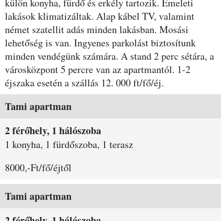
külön konyha, fürdő és erkély tartozik. Emeleti
lakások klimatizáltak. Alap kábel TV, valamint
német szatellit adás minden lakásban. Mosási
lehetőség is van. Ingyenes parkolást biztosítunk
minden vendégünk számára. A stand 2 perc sétára, a
városközpont 5 percre van az apartmantól. 1-2
éjszaka esetén a szállás 12. 000 ft/fő/éj.
Szobák és árak
Tami apartman
2 férőhely, 1 hálószoba
1 konyha, 1 fürdőszoba, 1 terasz
8000,-Ft/fő/éjtől
Tami apartman
2 férőhely, 1 hálószoba