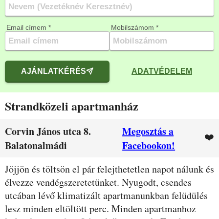
Email címem *
Mobilszámom *
AJÁNLATKÉRÉS
ADATVÉDELEM
Strandközeli apartmanház
Corvin János utca 8.
Megosztás a
❤️
Balatonalmádi
Facebookon!
Leírás
Jöjjön és töltsön el pár felejthetetlen napot nálunk és
élvezze vendégszeretetünket. Nyugodt, csendes
utcában lévő klimatizált apartmanunkban felüdülés
lesz minden eltöltött perc. Minden apartmanhoz