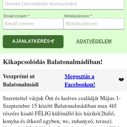
Email címem *
Mobilszámom *
AJÁNLATKÉRÉS
ADATVÉDELEM
Kikapcsolódás Balatonalmádiban!
Veszprémi ut
Megosztás a
❤️
Balatonalmádi
Facebookon!
Leírás
Szeretettel várjuk Önt és kedves családját Május 1-
Szeptember 15 között Balatonalmádiban max 4fő
részére kiadó FÉLIG különálló kis házikó(2háló,
konyha és étkező egyben, wc, zuhanyzó, terasz).