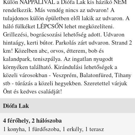
Külön NAPPALIVAL a Diófa Lak kis házikó NEM
rendelkezik. Más vendég nincs az udvaron! A
tulajdonos külön épületben elől lakik az udvaron. A
háló fülkéket LÉPCSŐN lehet megközelíteni.
Grillezési, bográcsozási lehetőség adott. Udvaron
hintaágy, kerti bútor. Parkolás zárt udvaron. Strand 2
km! Közelben abc, orvos, étterem, bob és
kalandpark, teniszpálya. Az ingatlan nyugodt
környéken található. Kirándulási lehetőségek a
közeli városokban - Veszprém, Balatonfüred, Tihany
stb - túrázás a közeli hegyekben. Szeretettel várjuk
Önt és kedves családját!
Szobák és árak
Diófa Lak
4 férőhely, 2 hálószoba
1 konyha, 1 fürdőszoba, 1 erkély, 1 terasz