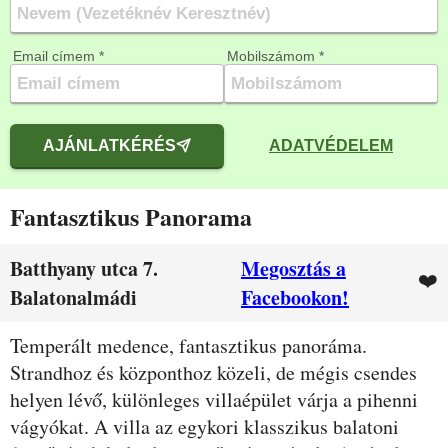
Email címem *
Mobilszámom *
AJÁNLATKÉRÉS
ADATVÉDELEM
Fantasztikus Panorama
Batthyany utca 7.
Megosztás a
❤️
Balatonalmádi
Facebookon!
Leírás
Temperált medence, fantasztikus panoráma.
Strandhoz és központhoz közeli, de mégis csendes
helyen lévő, különleges villaépület várja a pihenni
vágyókat. A villa az egykori klasszikus balatoni