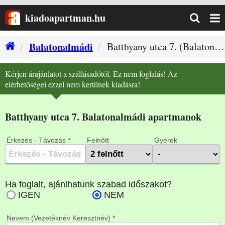
kiadoapartman.hu
Balatonalmádi
Batthyany utca 7. (Balatonalmádi szállás)
Kérjen árajánlatot a szállásadótól. Ez nem foglalás! Az
elérhetőségei ezzel nem kerülnek kiadásra!
Batthyany utca 7. Balatonalmádi apartmanok
Érkezés - Távozás *
Felnőtt
Gyerek
Nevem (Vezetéknév Keresztnév) *