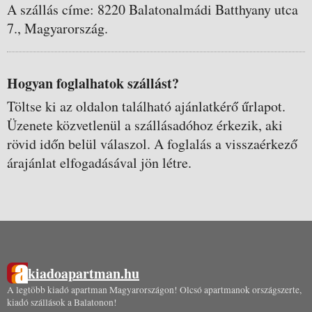
A szállás címe: 8220 Balatonalmádi Batthyany utca
7., Magyarország.
Hogyan foglalhatok szállást?
Töltse ki az oldalon található ajánlatkérő űrlapot.
Üzenete közvetlenül a szállásadóhoz érkezik, aki
rövid időn belül válaszol. A foglalás a visszaérkező
árajánlat elfogadásával jön létre.
kiadoapartman.hu
A legtöbb kiadó apartman Magyarországon! Olcsó apartmanok országszerte,
kiadó szállások a Balatonon!