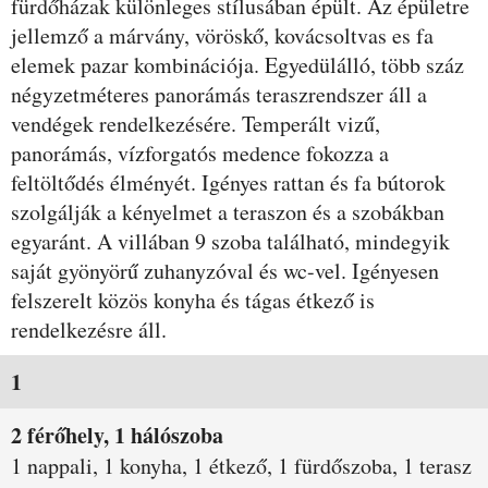
fürdőházak különleges stílusában épült. Az épületre
jellemző a márvány, vöröskő, kovácsoltvas es fa
elemek pazar kombinációja. Egyedülálló, több száz
négyzetméteres panorámás teraszrendszer áll a
vendégek rendelkezésére. Temperált vizű,
panorámás, vízforgatós medence fokozza a
feltöltődés élményét. Igényes rattan és fa bútorok
szolgálják a kényelmet a teraszon és a szobákban
egyaránt. A villában 9 szoba található, mindegyik
saját gyönyörű zuhanyzóval és wc-vel. Igényesen
felszerelt közös konyha és tágas étkező is
rendelkezésre áll.
Szobák és árak
1
2 férőhely, 1 hálószoba
1 nappali, 1 konyha, 1 étkező, 1 fürdőszoba, 1 terasz