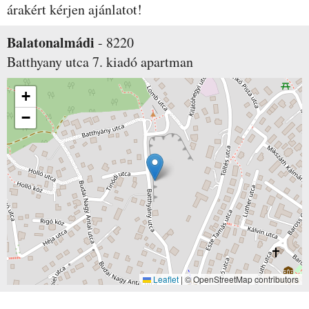
árakért kérjen ajánlatot!
Balatonalmádi
-
8220
Batthyany utca 7.
kiadó apartman
+
−
Leaflet
|
© OpenStreetMap contributors