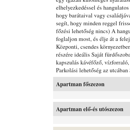
elhelyezkedéssel és hangulatos
hogy barátaival vagy családjáva
segít, hogy minden reggel friss
főzési lehetőség nincs) A hang
foglaljon most, és élje át a fe
Központi, csendes környezetbe
részére ideális Saját fürdőszo
kapszulás kávéfőző, vízforraló
Parkolási lehetőség az utcában 
Szobák és árak
Apartman főszezon
Apartman elő-és utószezon