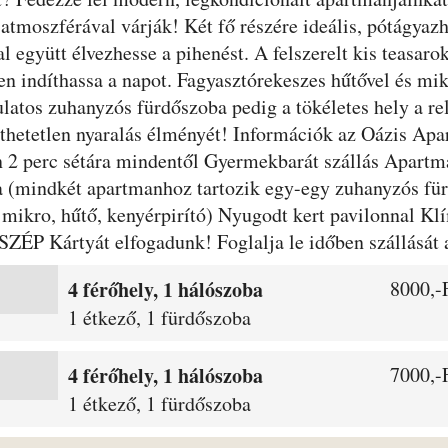
 atmoszférával várják! Két fő részére ideális, pótágyaz
l együtt élvezhesse a pihenést. A felszerelt kis teasaro
en indíthassa a napot. Fagyasztórekeszes hűtővel és mikr
ulatos zuhanyzós fürdőszoba pedig a tökéletes hely a r
lejthetetlen nyaralás élményét! Információk az Oázis A
n 2 perc sétára mindentől Gyermekbarát szállás Apart
ba (mindkét apartmanhoz tartozik egy-egy zuhanyzós für
, mikro, hűtő, kenyérpirító) Nyugodt kert pavilonnal Kl
SZÉP Kártyát elfogadunk! Foglalja le időben szállását a
4 férőhely, 1 hálószoba
8000,-F
1 étkező, 1 fürdőszoba
4 férőhely, 1 hálószoba
7000,-F
1 étkező, 1 fürdőszoba