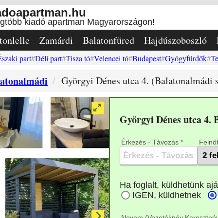
adoapartman.hu
egtöbb kiadó apartman Magyarországon!
tonlelle
Zamárdi
Balatonfüred
Hajdúszoboszló
Északi part
Déli part
Tisza tó
Velencei tó
Budapest
Gyógyfürdők
Te
latonalmádi
Györgyi Dénes utca 4. (Balatonalmádi s
Györgyi Dénes utca 4.
Érkezés - Távozás *
Felnőt
Nevem (Vezetéknév Keresztnév