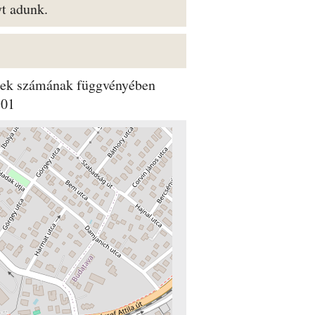
t adunk.
dégek számának függvényében
501