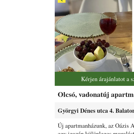
Kérjen árajánlatot a 
Olcsó, vadonatúj apart
Györgyi Dénes utca 4. Balat
Leírás
Új apartmanházunk, az Oázis A
egy igazán különleges nyaralás