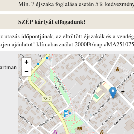
Min. 7 éjszaka foglalása esetén 5% kedvezmény
SZÉP kártyát elfogadunk!
 az utazás időpontjának, az eltöltött éjszakák és a ven
kérjen ajánlatot! klímahasználat 2000Ft/nap #MA25107
+
artman
−