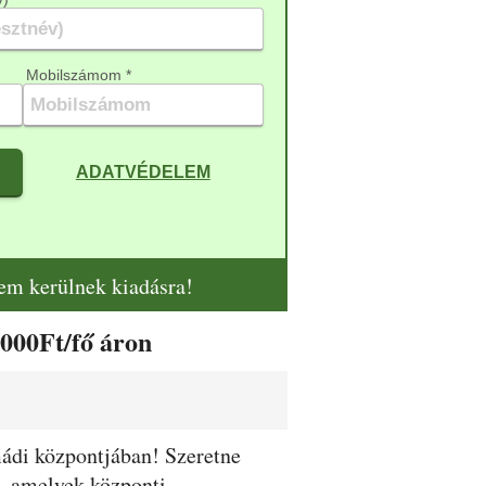
Mobilszámom *
ADATVÉDELEM
nem kerülnek kiadásra!
000Ft/fő áron
ádi központjában! Szeretne
t, amelyek központi