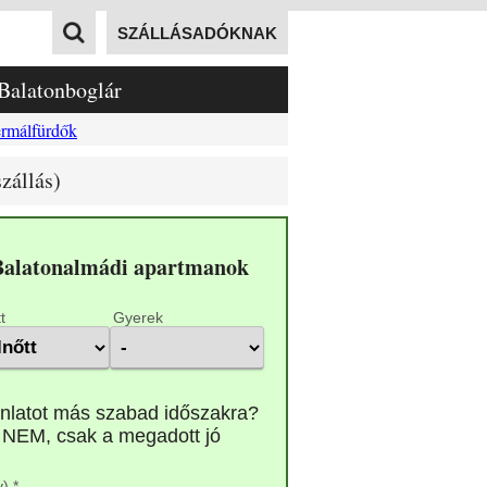
SZÁLLÁSADÓKNAK
Balatonboglár
rmálfürdők
zállás)
 Balatonalmádi apartmanok
t
Gyerek
) *