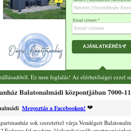
Email címem *
AJÁNLATKÉRÉS
szállásadótól. Ez nem foglalás! Az elérhetőségei ezzel 
manház Balatonalmádi központjában 7000-11
❤️
onalmádi
Megosztás a Facebookon!
partmanház sok szeretettel várja Vendégeit Balatonalm
t? Fedezze fel modern, légkondicionált apartmanjainka