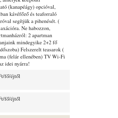
ható (kanapéágy) opcióval,
kban kávéfőző és teaforraló
óval segítjük a pihenését. (
elaxációra. Ne habozzon,
partmanházról: 2 apartman
manjaink mindegyike 2+2 fő
dőszoba) Felszerelt teasarok (
íma (felár ellenében) TV Wi-Fi
z idei nyárra!
t/fő/éjtől
t/fő/éjtől