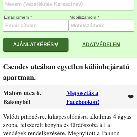
Email címem *
Mobilszámom *
AJÁNLATKÉRÉS
ADATVÉDELEM
Csendes utcában egyetlen különbejáratú
apartman.
Malom utca 6.
Megosztás a
❤️
Bakonybél
Facebookon!
Leírás
Valódi pihenésre, kikapcsolódásra alkalmas 4 ágyas
szoba, felszerelt konyha és fürdőszoba áll a
vendégek rendelkezésére. Megnyitott a Pannon