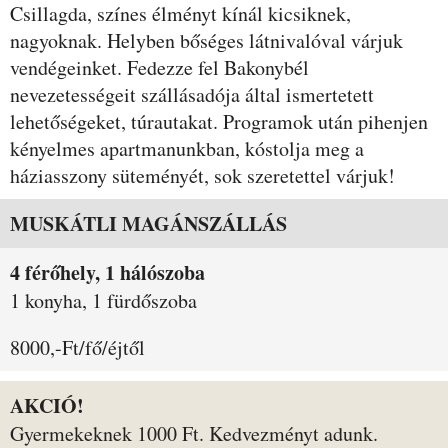
Csillagda, színes élményt kínál kicsiknek,
nagyoknak. Helyben bőséges látnivalóval várjuk
vendégeinket. Fedezze fel Bakonybél
nevezetességeit szállásadója által ismertetett
lehetőségeket, túrautakat. Programok után pihenjen
kényelmes apartmanunkban, kóstolja meg a
háziasszony süteményét, sok szeretettel várjuk!
Szobák és árak
MUSKÁTLI MAGÁNSZÁLLÁS
4 férőhely, 1 hálószoba
1 konyha, 1 fürdőszoba
8000,-Ft/fő/éjtől
AKCIÓ!
Gyermekeknek 1000 Ft. Kedvezményt adunk.