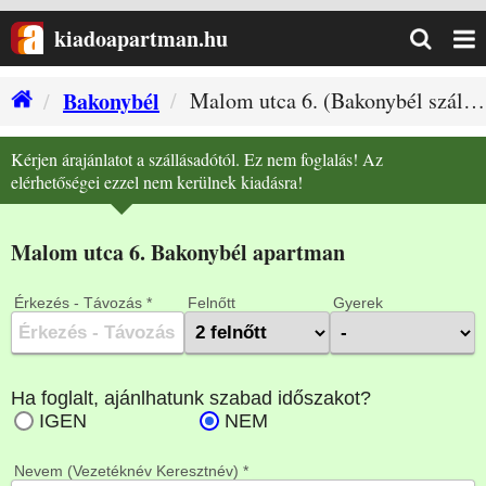
kiadoapartman.hu
Bakonybél
Malom utca 6. (Bakonybél szállás)
Kérjen árajánlatot a szállásadótól. Ez nem foglalás! Az
elérhetőségei ezzel nem kerülnek kiadásra!
Malom utca 6. Bakonybél apartman
Érkezés - Távozás *
Felnőtt
Gyerek
Nevem (Vezetéknév Keresztnév) *