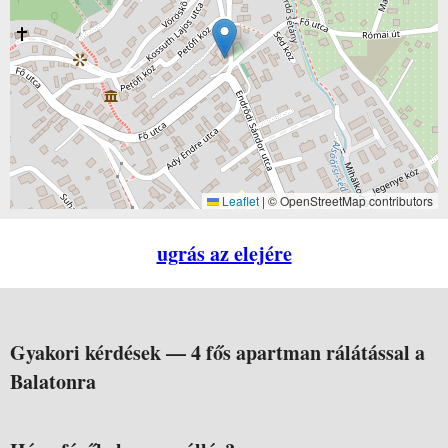
Leaflet
|
© OpenStreetMap contributors
ugrás az elejére
Gyakori kérdések —
4 fős apartman rálátással a
Balatonra