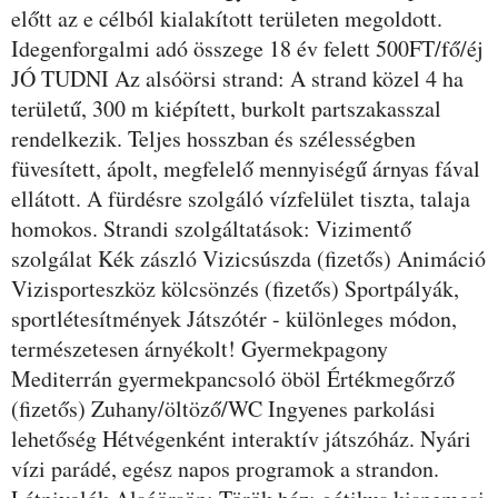
előtt az e célból kialakított területen megoldott.
Idegenforgalmi adó összege 18 év felett 500FT/fő/éj
JÓ TUDNI Az alsóörsi strand: A strand közel 4 ha
területű, 300 m kiépített, burkolt partszakasszal
rendelkezik. Teljes hosszban és szélességben
füvesített, ápolt, megfelelő mennyiségű árnyas fával
ellátott. A fürdésre szolgáló vízfelület tiszta, talaja
homokos. Strandi szolgáltatások: Vizimentő
szolgálat Kék zászló Vizicsúszda (fizetős) Animáció
Vizisporteszköz kölcsönzés (fizetős) Sportpályák,
sportlétesítmények Játszótér - különleges módon,
természetesen árnyékolt! Gyermekpagony
Mediterrán gyermekpancsoló öböl Értékmegőrző
(fizetős) Zuhany/öltöző/WC Ingyenes parkolási
lehetőség Hétvégenként interaktív játszóház. Nyári
vízi parádé, egész napos programok a strandon.