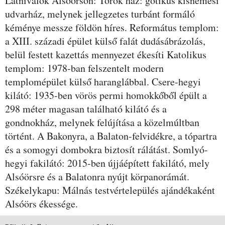
Látnivalók Alsóörsön: Török ház: gótikus kisnemesi
udvarház, melynek jellegzetes turbánt formáló
kéménye messze földön híres. Református templom:
a XIII. századi épület külső falát dudásábrázolás,
belül festett kazettás mennyezet ékesíti Katolikus
templom: 1978-ban felszentelt modern
templomépület külső haranglábbal. Csere-hegyi
kilátó: 1935-ben vörös permi homokkőből épült a
298 méter magasan található kilátó és a
gondnokház, melynek felújítása a közelmúltban
történt. A Bakonyra, a Balaton-felvidékre, a tópartra
és a somogyi dombokra biztosít rálátást. Somlyó-
hegyi fakilátó: 2015-ben újjáépített fakilátó, mely
Alsóörsre és a Balatonra nyújt körpanorámát.
Székelykapu: Málnás testvértelepülés ajándékaként
Alsóörs ékessége.
Szobák és árak