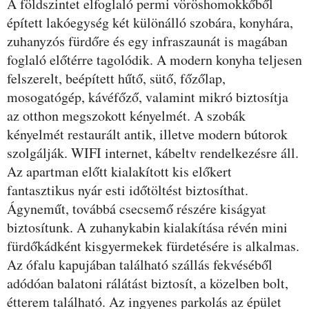
A földszintet elfoglaló permi vöröshomokkőből
épített lakóegység két különálló szobára, konyhára,
zuhanyzós fürdőre és egy infraszaunát is magában
foglaló előtérre tagolódik. A modern konyha teljesen
felszerelt, beépített hűtő, sütő, főzőlap,
mosogatógép, kávéfőző, valamint mikró biztosítja
az otthon megszokott kényelmét. A szobák
kényelmét restaurált antik, illetve modern bútorok
szolgálják. WIFI internet, kábeltv rendelkezésre áll.
Az apartman előtt kialakított kis előkert
fantasztikus nyár esti időtöltést biztosíthat.
Ágyneműt, továbbá csecsemő részére kiságyat
biztosítunk. A zuhanykabin kialakítása révén mini
fürdőkádként kisgyermekek fürdetésére is alkalmas.
Az ófalu kapujában található szállás fekvéséből
adódóan balatoni rálátást biztosít, a közelben bolt,
étterem található. Az ingyenes parkolás az épület