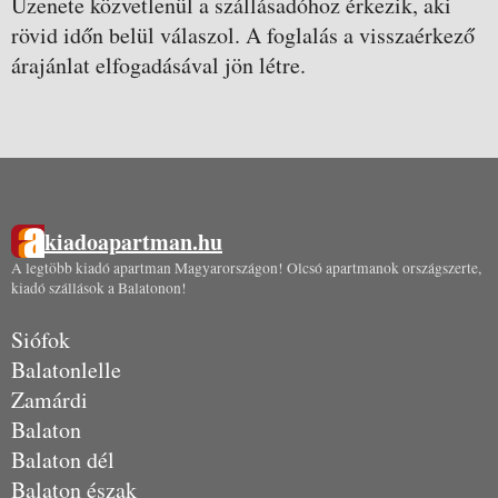
Üzenete közvetlenül a szállásadóhoz érkezik, aki
rövid időn belül válaszol. A foglalás a visszaérkező
árajánlat elfogadásával jön létre.
kiadoapartman.hu
A legtöbb kiadó apartman Magyarországon! Olcsó apartmanok országszerte,
kiadó szállások a Balatonon!
Siófok
Balatonlelle
Zamárdi
Balaton
Balaton dél
Balaton észak