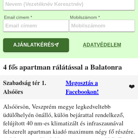
Email címem *
Mobilszámom *
AJÁNLATKÉRÉS
ADATVÉDELEM
4 fős apartman rálátással a Balatonra
Szabadság tér 1.
Megosztás a
❤️
Alsóörs
Facebookon!
Leírás
Alsóörsön, Veszprém megye legkedveltebb
üdülőhelyén önálló, külön bejárattal rendelkező,
felújított 40 nm-es klimatizált és infraszaunával
felszerelt apartman kiadó maximum négy fő részére.