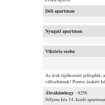
Szobák és árak
Déli apartman
Nyugati apartman
Viktória szoba
Az árak tájékoztató jellegűek,
változhatnak! Pontos árakért 
Ábrahámhegy
-
8256
Sólyom köz 14.
kiadó apartma