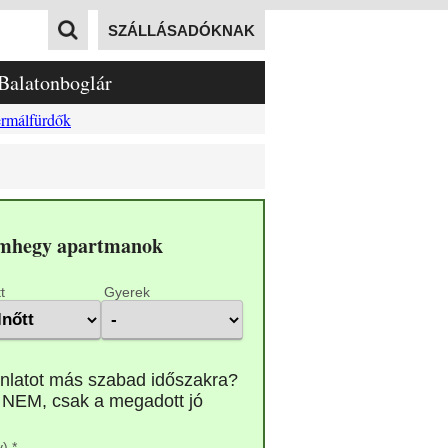
SZÁLLÁSADÓKNAK
Balatonboglár
rmálfürdők
ámhegy apartmanok
t
Gyerek
) *