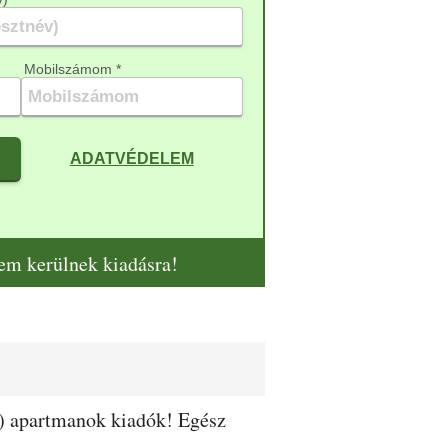
Mobilszámom *
ADATVÉDELEM
nem kerülnek kiadásra!
g) apartmanok kiadók! Egész