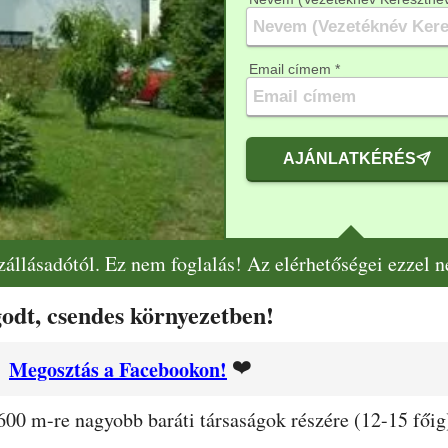
Email címem *
AJÁNLATKÉRÉS
szállásadótól. Ez nem foglalás! Az elérhetőségei ezzel 
godt, csendes környezetben!
❤️
Megosztás a Facebookon!
600 m-re nagyobb baráti társaságok részére (12-15 fői