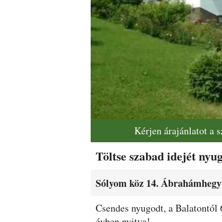
Kérjen árajánlatot a 
Töltse szabad idejét nyu
Sólyom köz 14. Ábrahámhegy
Leírás
Csendes nyugodt, a Balatontól 
évben nyitva!