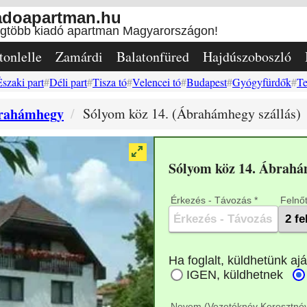
adoapartman.hu
egtöbb kiadó apartman Magyarországon!
tonlelle
Zamárdi
Balatonfüred
Hajdúszoboszló
Északi part
Déli part
Tisza tó
Velencei tó
Budapest
Gyógyfürdők
Te
rahámhegy
Sólyom köz 14. (Ábrahámhegy szállás)
Sólyom köz 14. Ábrah
Érkezés - Távozás *
Felnőt
Nevem (Vezetéknév Keresztnév