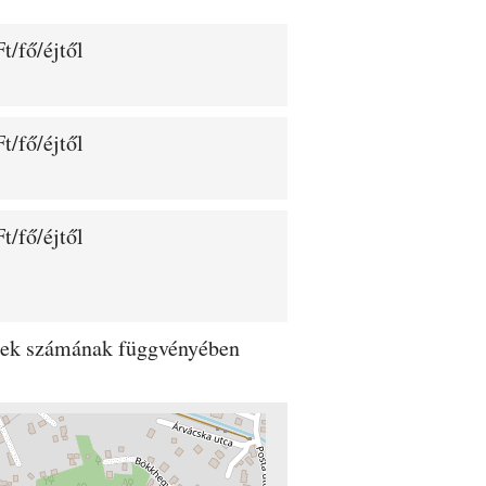
t/fő/éjtől
t/fő/éjtől
t/fő/éjtől
dégek számának függvényében