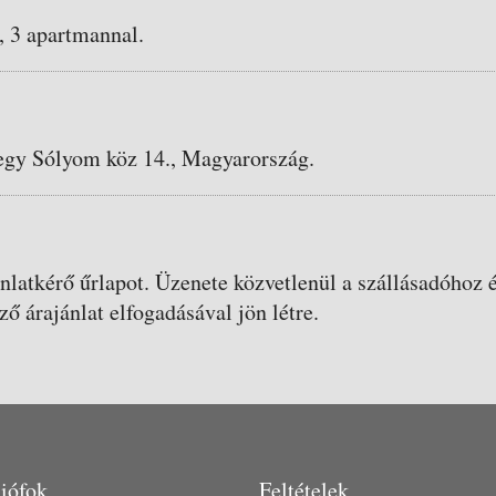
, 3 apartmannal.
egy Sólyom köz 14., Magyarország.
ánlatkérő űrlapot. Üzenete közvetlenül a szállásadóhoz é
ző árajánlat elfogadásával jön létre.
iófok
Feltételek