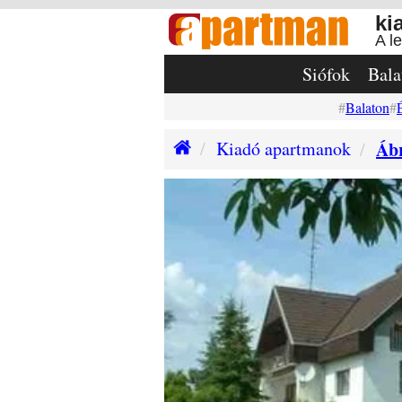
ki
A l
Siófok
Bala
Balaton
Kiadó apartmanok
Áb