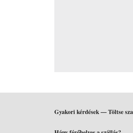
Gyakori kérdések —
Töltse sz
Hány férőhelyes a szállás?