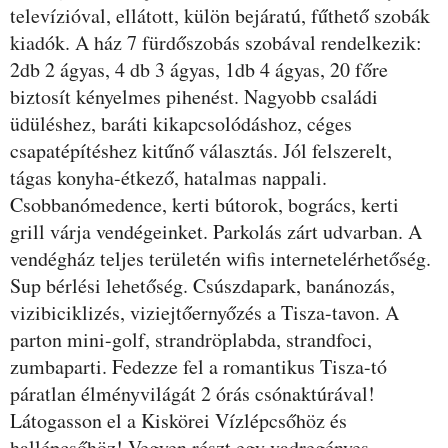
televízióval, ellátott, külön bejáratú, fűthető szobák
kiadók. A ház 7 fürdőszobás szobával rendelkezik:
2db 2 ágyas, 4 db 3 ágyas, 1db 4 ágyas, 20 főre
biztosít kényelmes pihenést. Nagyobb családi
üdüléshez, baráti kikapcsolódáshoz, céges
csapatépítéshez kitűnő választás. Jól felszerelt,
tágas konyha-étkező, hatalmas nappali.
Csobbanómedence, kerti bútorok, bogrács, kerti
grill várja vendégeinket. Parkolás zárt udvarban. A
vendégház teljes területén wifis internetelérhetőség.
Sup bérlési lehetőség. Csúszdapark, banánozás,
vizibiciklizés, viziejtőernyőzés a Tisza-tavon. A
parton mini-golf, strandröplabda, strandfoci,
zumbaparti. Fedezze fel a romantikus Tisza-tó
páratlan élményvilágát 2 órás csónaktúrával!
Látogasson el a Kiskörei Vízlépcsőhöz és
hallépcsőhöz! Vegyen részt egy vadregényes