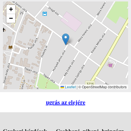
+
−
Leaflet
|
© OpenStreetMap contributors
ugrás az elejére