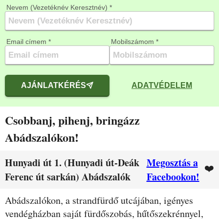
Nevem (Vezetéknév Keresztnév) *
Email címem *
Mobilszámom *
AJÁNLATKÉRÉS
ADATVÉDELEM
Csobbanj, pihenj, bringázz
Abádszalókon!
Hunyadi út 1. (Hunyadi út-Deák
Megosztás a
❤️
Ferenc út sarkán) Abádszalók
Facebookon!
Leírás
Abádszalókon, a strandfürdő utcájában, igényes
vendégházban saját fürdőszobás, hűtőszekrénnyel,