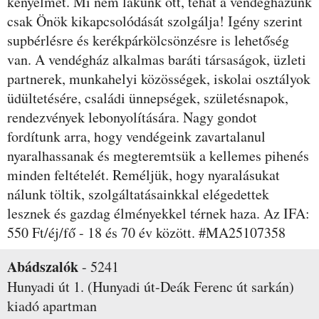
kényelmét. Mi nem lakunk ott, tehát a vendégházunk
csak Önök kikapcsolódását szolgálja! Igény szerint
supbérlésre és kerékpárkölcsönzésre is lehetőség
van. A vendégház alkalmas baráti társaságok, üzleti
partnerek, munkahelyi közösségek, iskolai osztályok
üdültetésére, családi ünnepségek, születésnapok,
rendezvények lebonyolítására. Nagy gondot
fordítunk arra, hogy vendégeink zavartalanul
nyaralhassanak és megteremtsük a kellemes pihenés
minden feltételét. Reméljük, hogy nyaralásukat
nálunk töltik, szolgáltatásainkkal elégedettek
lesznek és gazdag élményekkel térnek haza. Az IFA:
550 Ft/éj/fő - 18 és 70 év között. #MA25107358
Abádszalók
-
5241
Hunyadi út 1. (Hunyadi út-Deák Ferenc út sarkán)
kiadó apartman