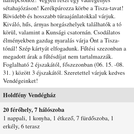
sétahajózáson! Kerékpározza körbe a Tisza-tavat!
Rövidebb és hosszabb túraajánlatokkal várjuk.
Kiváló, hűs, árnyas horgászhelyek találhatók a tó
körül, valamint a Kunsági csatornán. Csodálatos
élményekben gazdag nyaralás várja Önt a Tisza-
tónál! Szép kártyát elfogadunk. Fűtési szezonban a
megadott árak a fűtésdíjat nem tartalmazzák.
Foglalható 2 éjszakától, főszezonban (06. 15. -08.
31. ) között 3 éjszakától. Szeretettel várjuk kedves
Vendégeinket!
Szobák és árak
Holdfény Vendégház
20 férőhely, 7 hálószoba
1 nappali, 1 konyha, 1 étkező, 7 fürdőszoba, 1
erkély, 6 terasz