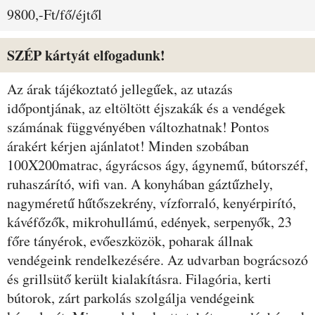
9800,-Ft/fő/éjtől
SZÉP kártyát elfogadunk!
Az árak tájékoztató jellegűek, az utazás
időpontjának, az eltöltött éjszakák és a vendégek
számának függvényében változhatnak! Pontos
árakért kérjen ajánlatot! Minden szobában
100X200matrac, ágyrácsos ágy, ágynemű, bútorszéf,
ruhaszárító, wifi van. A konyhában gáztűzhely,
nagyméretű hűtőszekrény, vízforraló, kenyérpirító,
kávéfőzők, mikrohullámú, edények, serpenyők, 23
főre tányérok, evőeszközök, poharak állnak
vendégeink rendelkezésére. Az udvarban bográcsozó
és grillsütő került kialakításra. Filagória, kerti
bútorok, zárt parkolás szolgálja vendégeink