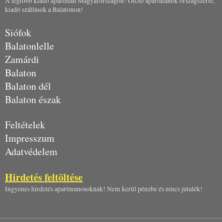
A legtöbb kiadó apartman Magyarországon! Olcsó apartmanok országszerte,
kiadó szállások a Balatonon!
Siófok
Balatonlelle
Zamárdi
Balaton
Balaton dél
Balaton észak
Feltételek
Impresszum
Adatvédelem
Hirdetés feltöltése
Ingyenes hirdetés apartmanosoknak! Nem kerül pénzbe és nincs jutalék!