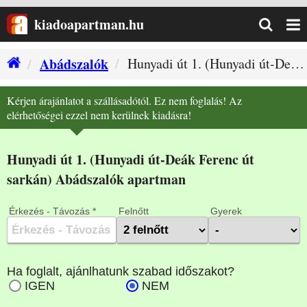
kiadoapartman.hu
Abádszalók
Hunyadi út 1. (Hunyadi út-Deák Ferenc út sarkán) (Abádszalók szállás)
Kérjen árajánlatot a szállásadótól. Ez nem foglalás! Az
elérhetőségei ezzel nem kerülnek kiadásra!
Hunyadi út 1. (Hunyadi út-Deák Ferenc út
sarkán) Abádszalók apartman
Érkezés - Távozás *
Felnőtt
Gyerek